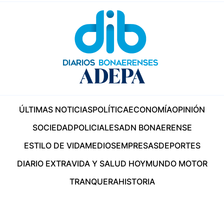
ÚLTIMAS NOTICIAS
POLÍTICA
ECONOMÍA
OPINIÓN
SOCIEDAD
POLICIALES
ADN BONAERENSE
ESTILO DE VIDA
MEDIOS
EMPRESAS
DEPORTES
DIARIO EXTRA
VIDA Y SALUD HOY
MUNDO MOTOR
TRANQUERA
HISTORIA