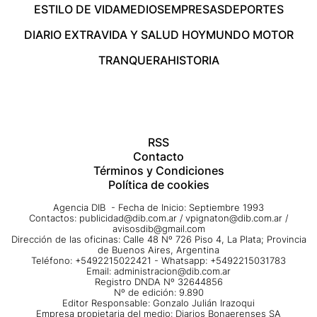
ESTILO DE VIDA
MEDIOS
EMPRESAS
DEPORTES
DIARIO EXTRA
VIDA Y SALUD HOY
MUNDO MOTOR
TRANQUERA
HISTORIA
RSS
Contacto
Términos y Condiciones
Política de cookies
Agencia DIB - Fecha de Inicio: Septiembre 1993
Contactos:
publicidad@dib.com.ar
/
vpignaton@dib.com.ar
/
avisosdib@gmail.com
Dirección de las oficinas: Calle 48 Nº 726 Piso 4, La Plata; Provincia
de Buenos Aires, Argentina
Teléfono: +5492215022421 - Whatsapp: +5492215031783
Email:
administracion@dib.com.ar
Registro DNDA Nº 32644856
Nº de edición: 9.890
Editor Responsable: Gonzalo Julián Irazoqui
Empresa propietaria del medio: Diarios Bonaerenses SA