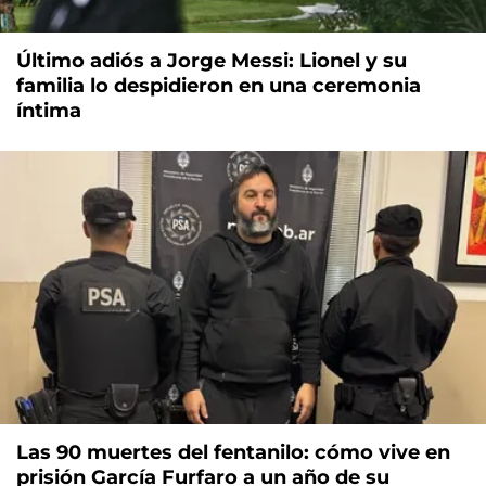
Último adiós a Jorge Messi: Lionel y su
familia lo despidieron en una ceremonia
íntima
Las 90 muertes del fentanilo: cómo vive en
prisión García Furfaro a un año de su