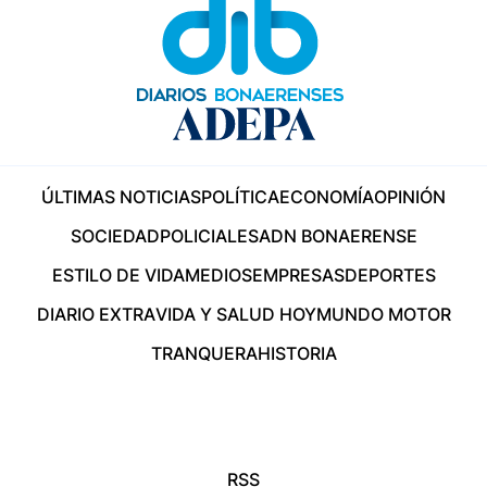
ÚLTIMAS NOTICIAS
POLÍTICA
ECONOMÍA
OPINIÓN
SOCIEDAD
POLICIALES
ADN BONAERENSE
ESTILO DE VIDA
MEDIOS
EMPRESAS
DEPORTES
DIARIO EXTRA
VIDA Y SALUD HOY
MUNDO MOTOR
TRANQUERA
HISTORIA
RSS