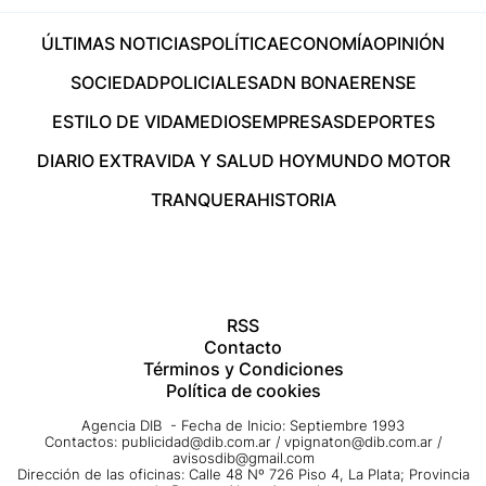
ÚLTIMAS NOTICIAS
POLÍTICA
ECONOMÍA
OPINIÓN
SOCIEDAD
POLICIALES
ADN BONAERENSE
ESTILO DE VIDA
MEDIOS
EMPRESAS
DEPORTES
DIARIO EXTRA
VIDA Y SALUD HOY
MUNDO MOTOR
TRANQUERA
HISTORIA
RSS
Contacto
Términos y Condiciones
Política de cookies
Agencia DIB - Fecha de Inicio: Septiembre 1993
Contactos:
publicidad@dib.com.ar
/
vpignaton@dib.com.ar
/
avisosdib@gmail.com
Dirección de las oficinas: Calle 48 Nº 726 Piso 4, La Plata; Provincia