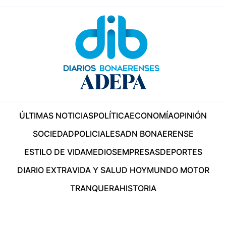
ÚLTIMAS NOTICIAS
POLÍTICA
ECONOMÍA
OPINIÓN
SOCIEDAD
POLICIALES
ADN BONAERENSE
ESTILO DE VIDA
MEDIOS
EMPRESAS
DEPORTES
DIARIO EXTRA
VIDA Y SALUD HOY
MUNDO MOTOR
TRANQUERA
HISTORIA