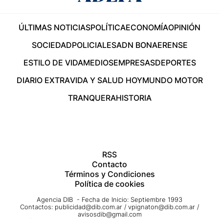
ÚLTIMAS NOTICIAS
POLÍTICA
ECONOMÍA
OPINIÓN
SOCIEDAD
POLICIALES
ADN BONAERENSE
ESTILO DE VIDA
MEDIOS
EMPRESAS
DEPORTES
DIARIO EXTRA
VIDA Y SALUD HOY
MUNDO MOTOR
TRANQUERA
HISTORIA
RSS
Contacto
Términos y Condiciones
Política de cookies
Agencia DIB - Fecha de Inicio: Septiembre 1993
Contactos:
publicidad@dib.com.ar
/
vpignaton@dib.com.ar
/
avisosdib@gmail.com