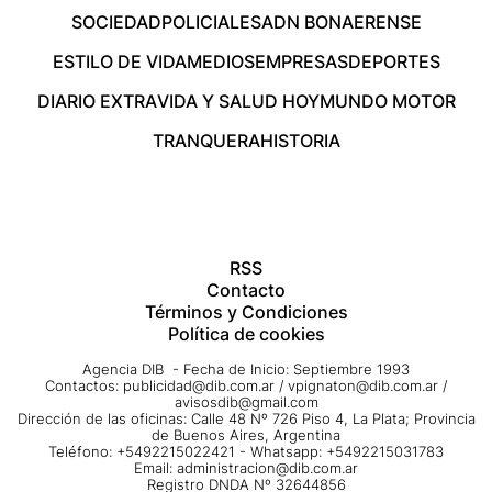
SOCIEDAD
POLICIALES
ADN BONAERENSE
ESTILO DE VIDA
MEDIOS
EMPRESAS
DEPORTES
DIARIO EXTRA
VIDA Y SALUD HOY
MUNDO MOTOR
TRANQUERA
HISTORIA
RSS
Contacto
Términos y Condiciones
Política de cookies
Agencia DIB - Fecha de Inicio: Septiembre 1993
Contactos:
publicidad@dib.com.ar
/
vpignaton@dib.com.ar
/
avisosdib@gmail.com
Dirección de las oficinas: Calle 48 Nº 726 Piso 4, La Plata; Provincia
de Buenos Aires, Argentina
Teléfono: +5492215022421 - Whatsapp: +5492215031783
Email:
administracion@dib.com.ar
Registro DNDA Nº 32644856