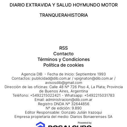
DIARIO EXTRA
VIDA Y SALUD HOY
MUNDO MOTOR
TRANQUERA
HISTORIA
RSS
Contacto
Términos y Condiciones
Política de cookies
Agencia DIB - Fecha de Inicio: Septiembre 1993
Contactos:
publicidad@dib.com.ar
/
vpignaton@dib.com.ar
/
avisosdib@gmail.com
Dirección de las oficinas: Calle 48 Nº 726 Piso 4, La Plata; Provincia
de Buenos Aires, Argentina
Teléfono: +5492215022421 - Whatsapp: +5492215031783
Email:
administracion@dib.com.ar
Registro DNDA Nº 32644856
Nº de edición: 9.890
Editor Responsable: Gonzalo Julián Irazoqui
Empresa propietaria del medio: Diarios Bonaerenses SA