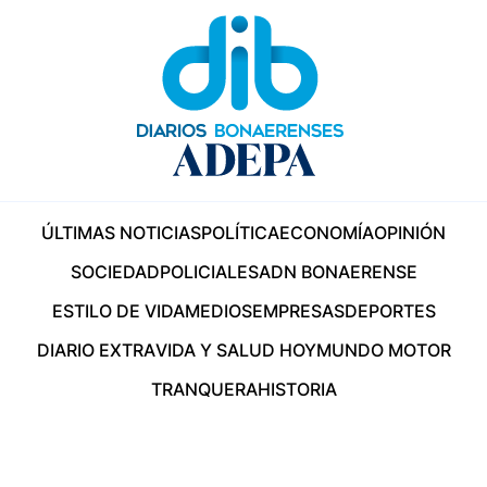
ÚLTIMAS NOTICIAS
POLÍTICA
ECONOMÍA
OPINIÓN
SOCIEDAD
POLICIALES
ADN BONAERENSE
ESTILO DE VIDA
MEDIOS
EMPRESAS
DEPORTES
DIARIO EXTRA
VIDA Y SALUD HOY
MUNDO MOTOR
TRANQUERA
HISTORIA