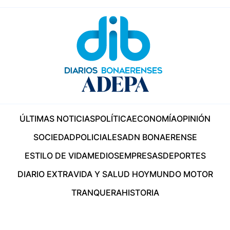
ÚLTIMAS NOTICIAS
POLÍTICA
ECONOMÍA
OPINIÓN
SOCIEDAD
POLICIALES
ADN BONAERENSE
ESTILO DE VIDA
MEDIOS
EMPRESAS
DEPORTES
DIARIO EXTRA
VIDA Y SALUD HOY
MUNDO MOTOR
TRANQUERA
HISTORIA