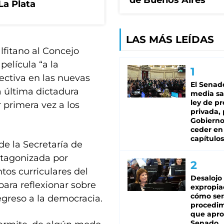
de Buenos Aires
La Plata
LAS MÁS LEÍDAS
lfitano al Concejo
película “a la
ectiva en las nuevas
El Senad
a última dictadura
media sa
ley de p
r primera vez a los
privada, 
Gobierno
ceder en
capítulos
de la Secretaría de
otagonizada por
tos curriculares del
Desalojo
para reflexionar sobre
expropia
cómo ser
regreso a la democracia.
procedi
que apro
Senado