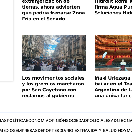
extranjerización de
Hidrolit Romi 1
tierras, ahora advierten
firma Agua Pu
que podría frenarse Zona
Soluciones Híd
Fría en el Senado
Los movimentos sociales
Iñaki Urlezaga
y los gremios marcharon
bailar en el Te
por San Cayetano con
Argentino de L
reclamos al gobierno
una única func
IAS
POLÍTICA
ECONOMÍA
OPINIÓN
SOCIEDAD
POLICIALES
ADN BONA
MEDIOS
EMPRESAS
DEPORTES
DIARIO EXTRA
VIDA Y SALUD HOY
M