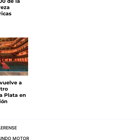
00 de la
reza
ricas
 vuelve a
atro
a Plata en
ión
ERENSE
UNDO MOTOR