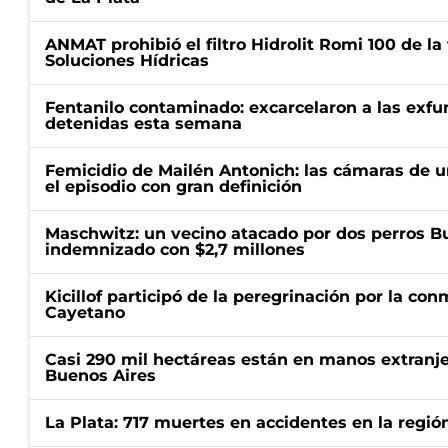
ANMAT prohibió el filtro Hidrolit Romi 100 de l
Soluciones Hídricas
Fentanilo contaminado: excarcelaron a las exf
detenidas esta semana
Femicidio de Mailén Antonich: las cámaras de u
el episodio con gran definición
Maschwitz: un vecino atacado por dos perros Bul
indemnizado con $2,7 millones
Kicillof participó de la peregrinación por la c
Cayetano
Casi 290 mil hectáreas están en manos extranje
Buenos Aires
La Plata: 717 muertes en accidentes en la regió