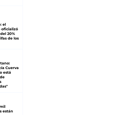
: el
oficializó
 del 20%
ifas de los
tano:
cía Cuerva
o está
 de
s
das"
mil
s están