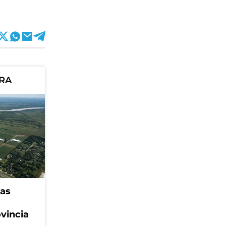
ORA
eas
ovincia