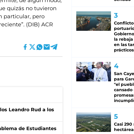
permite, de algún modo,
ue quizás no tuvieron
n particular, pero
Conflicto
reciente”. (DIB) ACR
portuario
Gobierno 
la rebaja
en las tar
prácticos
San Caye
para Gar
"el puebl
cansado
promesa
incumpli
los Leandro Rud a los
Casi 290 
emblema de Estudiantes
hectárea