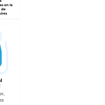
s
as en la
a de
ires
l
!
er,
es