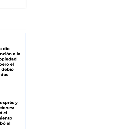
o dio
nción a la
ropiedad
pero el
 debió
 dos
 exprés y
ciones:
á el
miento
bó el