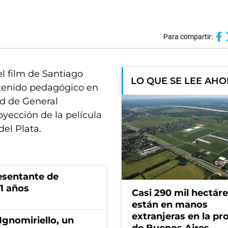
Para compartir:
l film de Santiago
LO QUE SE LEE AH
ntenido pedagógico en
d de General
oyección de la película
del Plata.
esentante de
1 años
Casi 290 mil hectár
están en manos
extranjeras en la pr
Ignomiriello, un