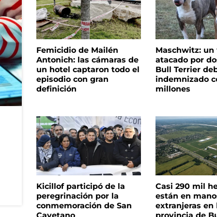
Femicidio de Mailén
Maschwitz: un 
Antonich: las cámaras de
atacado por do
un hotel captaron todo el
Bull Terrier de
episodio con gran
indemnizado c
definición
millones
Kicillof participó de la
Casi 290 mil h
peregrinación por la
están en mano
conmemoración de San
extranjeras en 
Cayetano
provincia de B