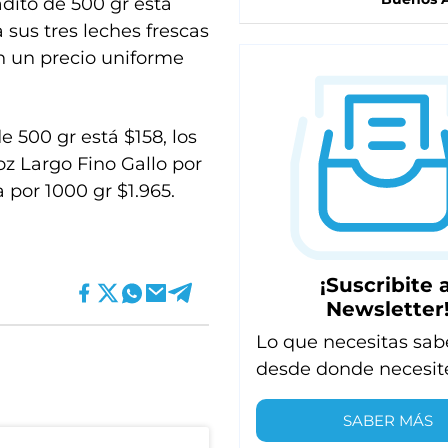
dito de 500 gr está
 sus tres leches frescas
n un precio uniforme
de 500 gr está $158, los
oz Largo Fino Gallo por
a por 1000 gr $1.965.
¡Suscribite a
Newsletter
Lo que necesitas sab
desde donde necesit
SABER MÁS