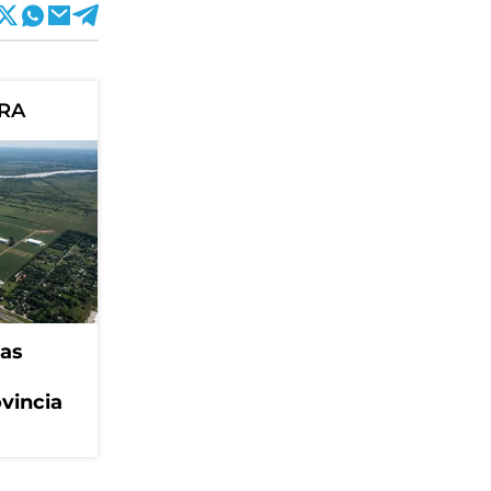
ORA
eas
ovincia