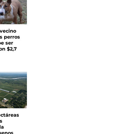
vecino
s perros
be ser
on $2,7
ectáreas
s
la
uenos