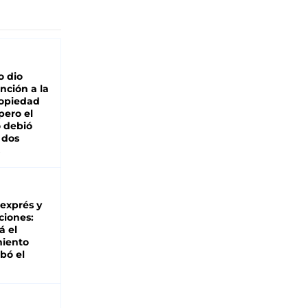
o dio
nción a la
ropiedad
pero el
 debió
 dos
 exprés y
ciones:
á el
miento
bó el