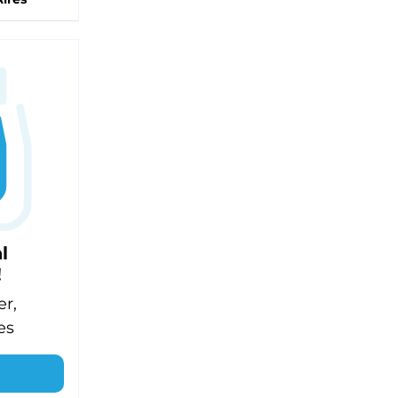
l
!
er,
es