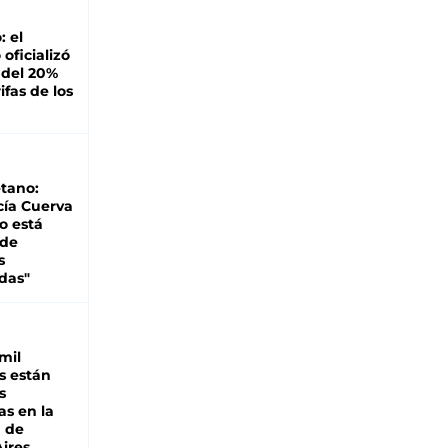
: el
oficializó
 del 20%
ifas de los
tano:
cía Cuerva
o está
 de
s
das"
mil
s están
s
as en la
a de
ires