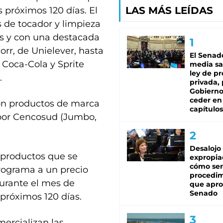
LAS MÁS LEÍDAS
 próximos 120 días. El
s de tocador y limpieza
aís y con una destacada
rr, de Unielever, hasta
El Senad
 Coca-Cola y Sprite
media sa
ley de p
.
privada, 
Gobierno
ceder en
on productos de marca
capítulos
 por Cencosud (Jumbo,
Desalojo
s productos que se
expropia
cómo ser
programa a un precio
procedi
durante el mes de
que apro
Senado
próximos 120 días.
mercializan las