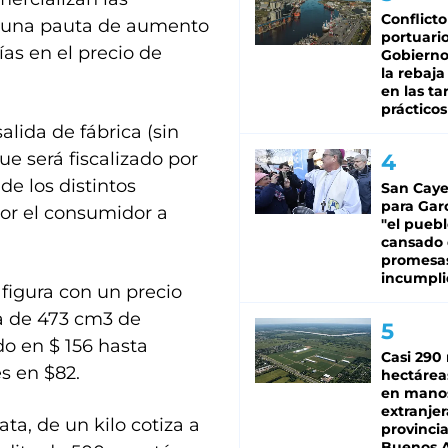
Conflicto
 una pauta de aumento
portuario
as en el precio de
Gobierno 
la rebaja
en las tar
prácticos
salida de fábrica (sin
que será fiscalizado por
de los distintos
San Caye
para Gar
or el consumidor a
"el puebl
cansado
promesa
incumpli
s figura con un precio
ata de 473 cm3 de
o en $ 156 hasta
Casi 290 
s en $82.
hectárea
en mano
extranjer
ta, de un kilo cotiza a
provinci
Buenos A