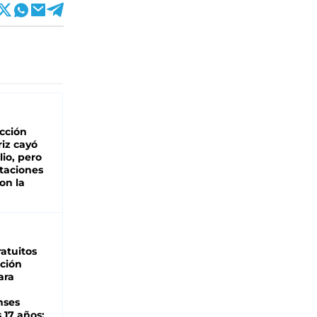
cción
iz cayó
lio, pero
rtaciones
on la
d
atuitos
ción
ara
nses
 17 años: