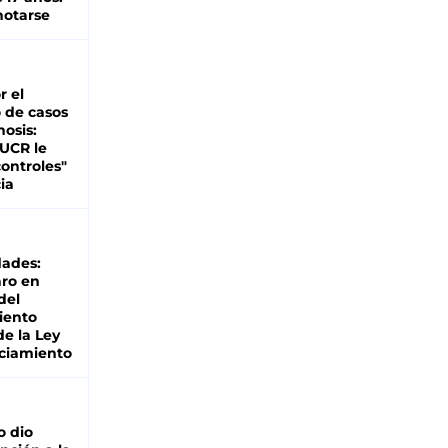
otarse
r el
 de casos
nosis:
 UCR le
ontroles"
ia
dades:
ro en
del
iento
de la Ley
ciamiento
o dio