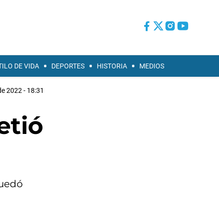
TILO DE VIDA
DEPORTES
HISTORIA
MEDIOS
e 2022 - 18:31
etió
quedó