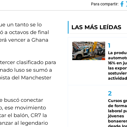
Para compartir:
e un tanto se lo
LAS MÁS LEÍDAS
ó a octavos de final
berá vencer a Ghana
La produ
automotr
tercer clasificado para
16% en ju
las expo
ionado luso se sumó a
sostuvier
pista del Manchester
activida
ue buscó conectar
Cursos gr
de forma
go, ese movimiento
laboral p
ar el balón, CR7 la
jóvenes
bonaere
anzar al legendario
desde los