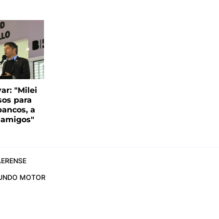
var: "Milei
sos para
bancos, a
s amigos"
ERENSE
UNDO MOTOR