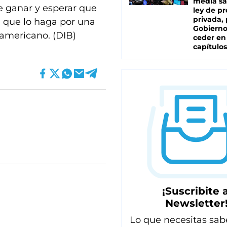
media sa
e ganar y esperar que
ley de p
privada, 
en que lo haga por una
Gobierno
damericano. (DIB)
ceder en
capítulos
¡Suscribite a
Newsletter
Lo que necesitas sab