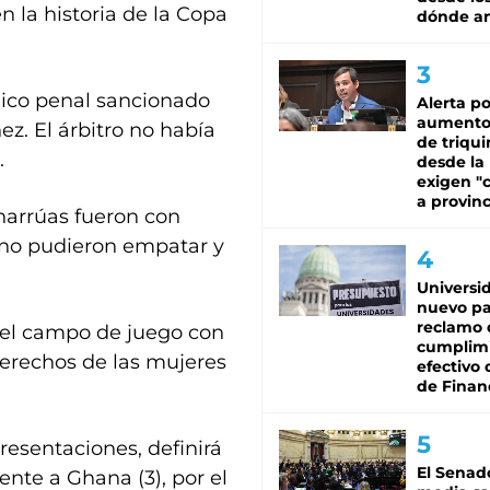
 la historia de la Copa
dónde an
émico penal sancionado
Alerta po
aumento
. El árbitro no había
de triqui
.
desde la
exigen "c
a provinc
charrúas fueron con
o no pudieron empatar y
Universi
nuevo pa
reclamo 
ó el campo de juego con
cumplim
erechos de las mujeres
efectivo 
de Finan
presentaciones, definirá
El Senad
ente a Ghana (3), por el