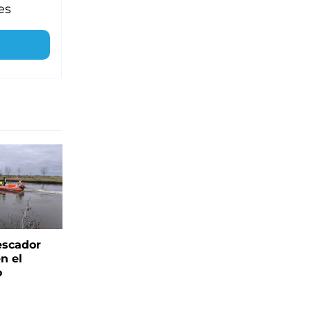
es
escador
n el
o