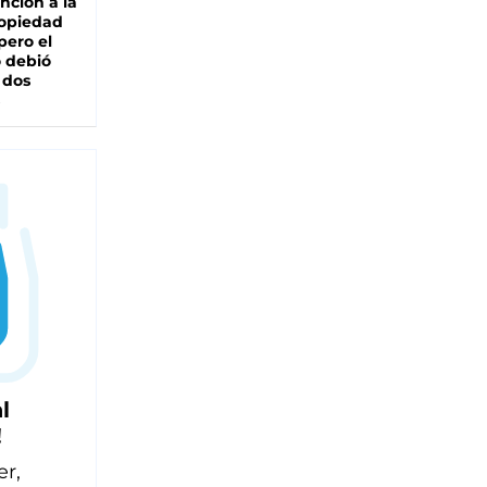
nción a la
ropiedad
pero el
 debió
 dos
l
!
er,