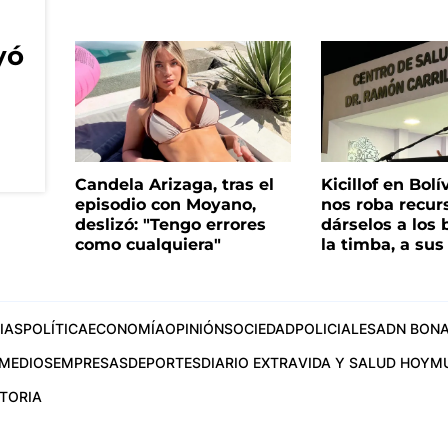
yó
Candela Arizaga, tras el
Kicillof en Bolí
episodio con Moyano,
nos roba recur
deslizó: "Tengo errores
dárselos a los 
como cualquiera"
la timba, a su
IAS
POLÍTICA
ECONOMÍA
OPINIÓN
SOCIEDAD
POLICIALES
ADN BONA
MEDIOS
EMPRESAS
DEPORTES
DIARIO EXTRA
VIDA Y SALUD HOY
M
STORIA