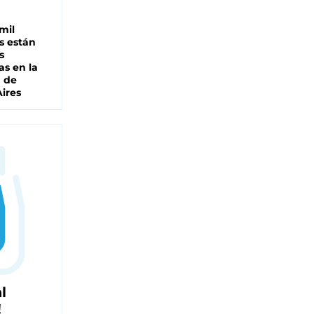
mil
s están
s
as en la
a de
ires
l
!