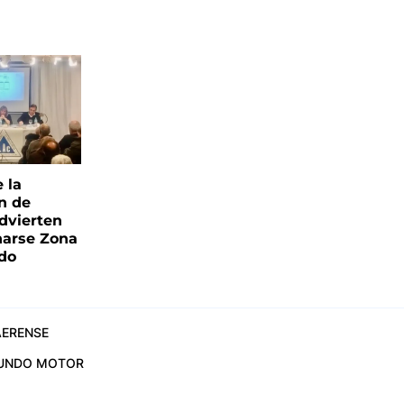
e la
ón de
advierten
narse Zona
ado
ERENSE
UNDO MOTOR