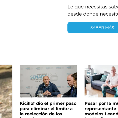
Lo que necesitas sab
desde donde necesit
SABER MÁS
Kicillof dio el primer paso
Pesar por la m
para eliminar el límite a
representante
la reelección de los
modelos Leand