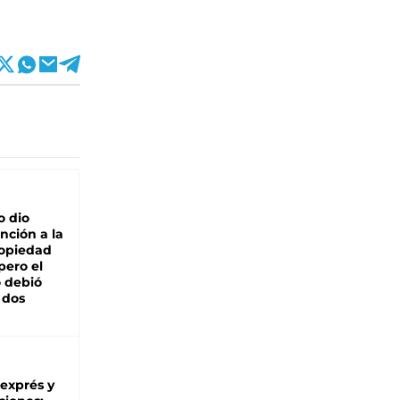
o dio
nción a la
ropiedad
pero el
 debió
 dos
 exprés y