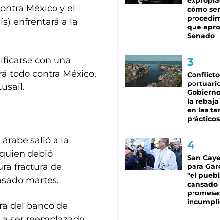
expropia
contra México y el
cómo ser
procedi
s) enfrentará a la
que apro
Senado
sificarse con una
rá todo contra México,
Conflicto
portuario
usail.
Gobierno 
la rebaja
en las tar
prácticos
 árabe salió a la
 quien debió
San Caye
ra fractura de
para Gar
"el puebl
asado martes.
cansado
promesa
incumpli
ra del banco de
gó a ser reemplazado