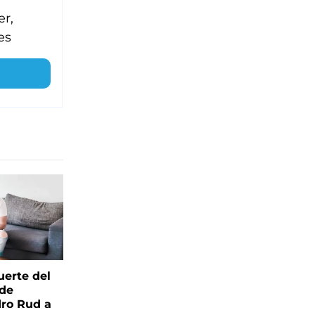
er,
es
uerte del
 de
ro Rud a