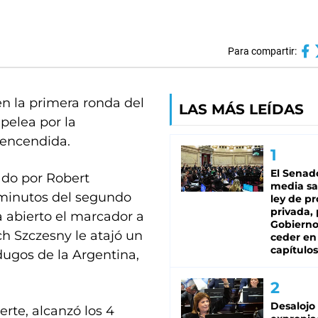
Para compartir:
en la primera ronda del
LAS MÁS LEÍDAS
 pelea por la
 encendida.
El Senad
ado por Robert
media sa
 minutos del segundo
ley de p
privada, 
a abierto el marcador a
Gobierno
ch Szczesny le atajó un
ceder en
capítulos
dugos de la Argentina,
Desalojo
erte, alcanzó los 4