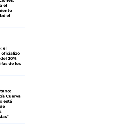
ciones:
á el
miento
bó el
: el
oficializó
 del 20%
ifas de los
tano:
cía Cuerva
o está
 de
s
das"