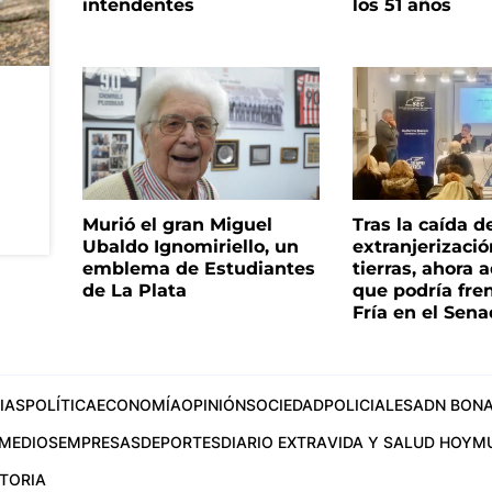
intendentes
los 51 años
Murió el gran Miguel
Tras la caída d
Ubaldo Ignomiriello, un
extranjerizaci
emblema de Estudiantes
tierras, ahora 
de La Plata
que podría fre
Fría en el Sen
IAS
POLÍTICA
ECONOMÍA
OPINIÓN
SOCIEDAD
POLICIALES
ADN BONA
MEDIOS
EMPRESAS
DEPORTES
DIARIO EXTRA
VIDA Y SALUD HOY
M
STORIA