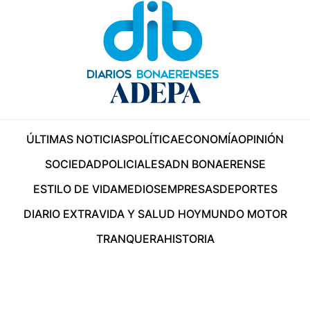
ÚLTIMAS NOTICIAS
POLÍTICA
ECONOMÍA
OPINIÓN
SOCIEDAD
POLICIALES
ADN BONAERENSE
ESTILO DE VIDA
MEDIOS
EMPRESAS
DEPORTES
DIARIO EXTRA
VIDA Y SALUD HOY
MUNDO MOTOR
TRANQUERA
HISTORIA