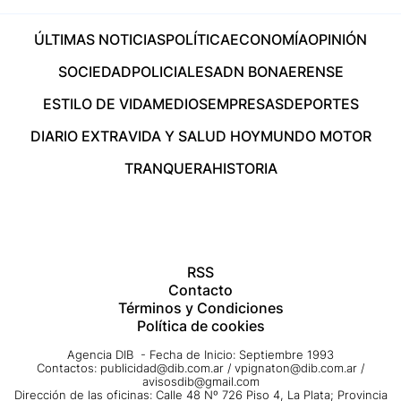
ÚLTIMAS NOTICIAS
POLÍTICA
ECONOMÍA
OPINIÓN
SOCIEDAD
POLICIALES
ADN BONAERENSE
ESTILO DE VIDA
MEDIOS
EMPRESAS
DEPORTES
DIARIO EXTRA
VIDA Y SALUD HOY
MUNDO MOTOR
TRANQUERA
HISTORIA
RSS
Contacto
Términos y Condiciones
Política de cookies
Agencia DIB - Fecha de Inicio: Septiembre 1993
Contactos:
publicidad@dib.com.ar
/
vpignaton@dib.com.ar
/
avisosdib@gmail.com
Dirección de las oficinas: Calle 48 Nº 726 Piso 4, La Plata; Provincia