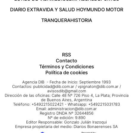
DIARIO EXTRA
VIDA Y SALUD HOY
MUNDO MOTOR
TRANQUERA
HISTORIA
RSS
Contacto
Términos y Condiciones
Política de cookies
Agencia DIB - Fecha de Inicio: Septiembre 1993
Contactos:
publicidad@dib.com.ar
/
vpignaton@dib.com.ar
/
avisosdib@gmail.com
Dirección de las oficinas: Calle 48 Nº 726 Piso 4, La Plata; Provincia
de Buenos Aires, Argentina
Teléfono: +5492215022421 - Whatsapp: +5492215031783
Email:
administracion@dib.com.ar
Registro DNDA Nº 32644856
Nº de edición: 9.890
Editor Responsable: Gonzalo Julián Irazoqui
Empresa propietaria del medio: Diarios Bonaerenses SA