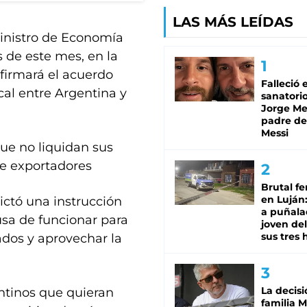
LAS MÁS LEÍDAS
ministro de Economía
 de este mes, en la
firmará el acuerdo
Falleció 
al entre Argentina y
sanatorio
Jorge Mes
padre de
Messi
ue no liquidan sus
de exportadores
Brutal fe
en Luján
ctó una instrucción
a puñala
usa de funcionar para
joven de
sus tres 
ados y aprovechar la
La decisi
ntinos que quieran
familia M