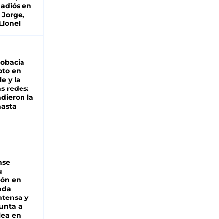
 adiós en
 Jorge,
Lionel
robacia
oto en
le y la
as redes:
ndieron la
hasta
nse
u
ión en
ada
intensa y
unta a
lea en