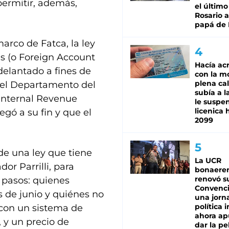
permitir, además,
el último
Rosario a
papá de 
arco de Fatca, la ley
s (o Foreign Account
Hacía ac
delantado a fines de
con la m
plena cal
del Departamento del
subía a l
 Internal Revenue
le suspe
licenica 
egó a su fin y que el
2099
de una ley que tiene
La UCR
or Parrilli, para
bonaere
renovó s
 pasos: quienes
Convenc
s de junio y quiénes no
una jorn
política 
 con un sistema de
ahora ap
 y un precio de
dar la pe