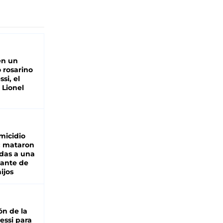
en un
 rosarino
si, el
 Lionel
micidio
: mataron
das a una
lante de
hijos
ón de la
essi para