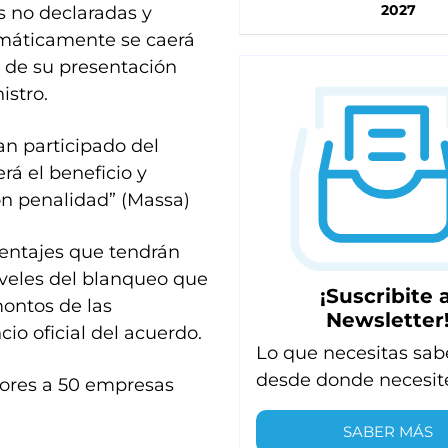
2027
s no declaradas y
omáticamente se caerá
o de su presentación
istro.
n participado del
á el beneficio y
on penalidad” (Massa)
centajes que tendrán
iveles del blanqueo que
¡Suscribite a
montos de las
Newsletter
io oficial del acuerdo.
Lo que necesitas sab
desde donde necesit
dores a 50 empresas
SABER MÁS