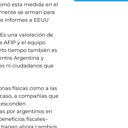
omó esta medida en el
amente se arman para
 de informes a EEUU
 Es una valoración de
la AFIP y el equipo
rto tiempo también es
entre Argentina y
es ni ciudadanos que
onas físicas como a las
r caso, a compañías que
e esconden
das por argentinos en
neficios fiscales–
e hagan ahora cambios