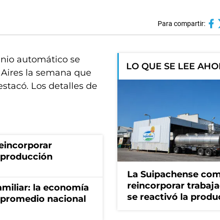
Para compartir:
enio automático se
LO QUE SE LEE AH
 Aires la semana que
estacó. Los detalles de
eincorporar
a producción
La Suipachense co
reincorporar trabaj
miliar: la economía
se reactivó la produ
 promedio nacional