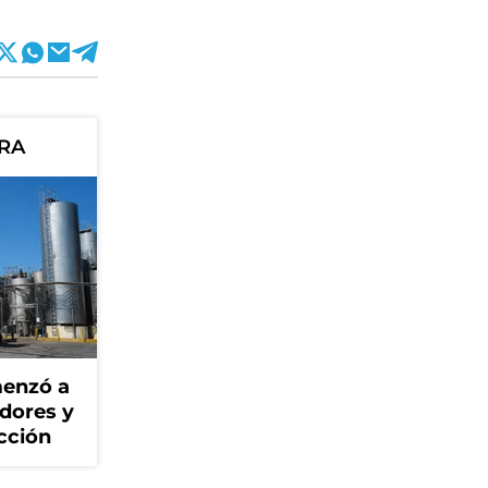
ORA
menzó a
adores y
cción