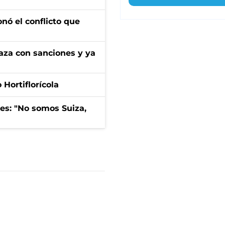
onó el conflicto que
aza con sanciones y ya
Hortiflorícola
mes: "No somos Suiza,