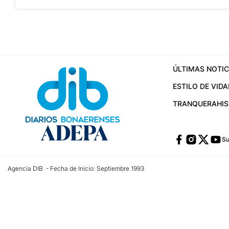
ÚLTIMAS NOTIC
ESTILO DE VIDA
TRANQUERA
HI
Su
Agencia DIB - Fecha de Inicio: Septiembre 1993
Contactos:
publicidad@dib.com.ar
/
vpignaton@dib.com.ar
/
avisosdib@gmail
Dirección de las oficinas: Calle 48 Nº 726 Piso 4, La Plata; Provincia de Buen
Teléfono: +5492215022421 - Whatsapp: +5492215031783
Email:
administracion@dib.com.ar
Registro DNDA Nº 32644856
Nº de edición: 9.890