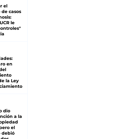
r el
 de casos
nosis:
 UCR le
ontroles"
ia
dades:
ro en
del
iento
de la Ley
ciamiento
o dio
nción a la
ropiedad
pero el
 debió
 dos