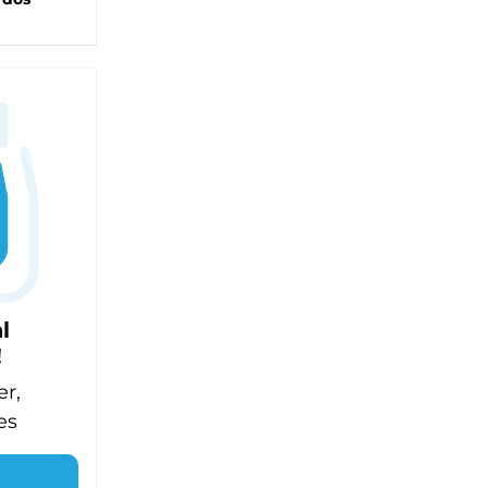
l
!
er,
es