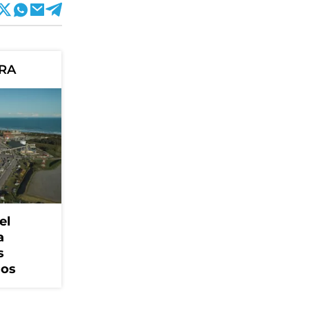
ORA
el
a
s
cos