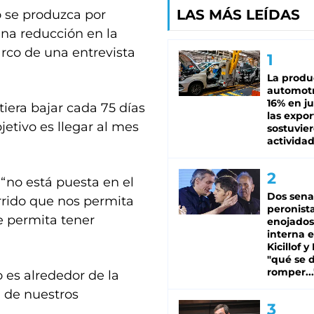
LAS MÁS LEÍDAS
o se produzca por
una reducción en la
marco de una entrevista
La produ
automotr
16% en ju
tiera bajar cada 75 días
las expo
bjetivo es llegar al mes
sostuvier
activida
 “no está puesta en el
Dos sena
rrido que nos permita
peronista
e permita tener
enojados
interna 
Kicillof y
"qué se 
romper...
es alrededor de la
a de nuestros