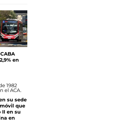
n CABA
 2,9% en
en su sede
amóvil que
 II en su
ina en