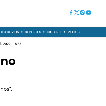
TILO DE VIDA
DEPORTES
HISTORIA
MEDIOS
e 2022 - 18:33
rno
onos”,