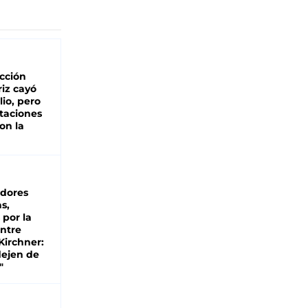
cción
iz cayó
lio, pero
rtaciones
on la
d
dores
s,
 por la
entre
 Kirchner:
dejen de
"