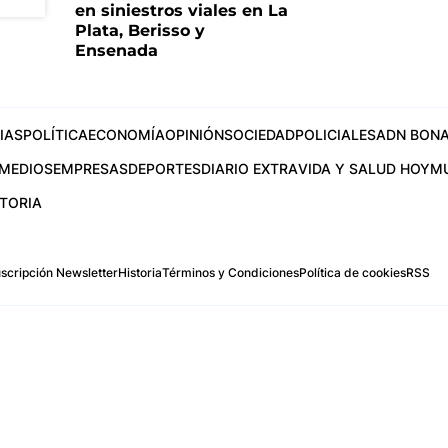
en siniestros viales en La
Plata, Berisso y
Ensenada
IAS
POLÍTICA
ECONOMÍA
OPINIÓN
SOCIEDAD
POLICIALES
ADN BONA
MEDIOS
EMPRESAS
DEPORTES
DIARIO EXTRA
VIDA Y SALUD HOY
M
STORIA
scripción Newsletter
Historia
Términos y Condiciones
Política de cookies
RSS
.com
os Aires, Argentina