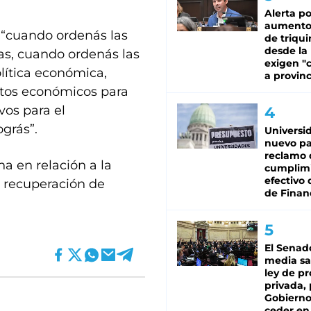
Alerta po
aumento
e “cuando ordenás las
de triqui
desde la
as, cuando ordenás las
exigen "c
olítica económica,
a provinc
ntos económicos para
vos para el
grás”.
Universi
nuevo pa
reclamo 
a en relación a la
cumplim
efectivo 
la recuperación de
de Finan
El Senad
media sa
ley de p
privada, 
Gobierno
ceder en