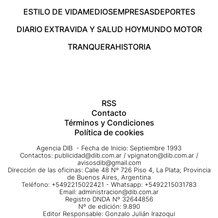
ESTILO DE VIDA
MEDIOS
EMPRESAS
DEPORTES
DIARIO EXTRA
VIDA Y SALUD HOY
MUNDO MOTOR
TRANQUERA
HISTORIA
RSS
Contacto
Términos y Condiciones
Política de cookies
Agencia DIB - Fecha de Inicio: Septiembre 1993
Contactos:
publicidad@dib.com.ar
/
vpignaton@dib.com.ar
/
avisosdib@gmail.com
Dirección de las oficinas: Calle 48 Nº 726 Piso 4, La Plata; Provincia
de Buenos Aires, Argentina
Teléfono: +5492215022421 - Whatsapp: +5492215031783
Email:
administracion@dib.com.ar
Registro DNDA Nº 32644856
Nº de edición: 9.890
Editor Responsable: Gonzalo Julián Irazoqui