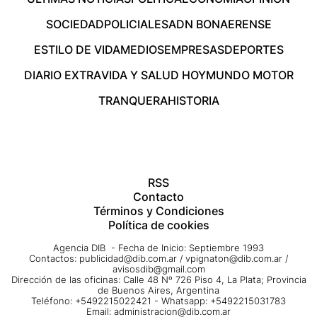
SOCIEDAD
POLICIALES
ADN BONAERENSE
ESTILO DE VIDA
MEDIOS
EMPRESAS
DEPORTES
DIARIO EXTRA
VIDA Y SALUD HOY
MUNDO MOTOR
TRANQUERA
HISTORIA
RSS
Contacto
Términos y Condiciones
Política de cookies
Agencia DIB - Fecha de Inicio: Septiembre 1993
Contactos:
publicidad@dib.com.ar
/
vpignaton@dib.com.ar
/
avisosdib@gmail.com
Dirección de las oficinas: Calle 48 Nº 726 Piso 4, La Plata; Provincia
de Buenos Aires, Argentina
Teléfono: +5492215022421 - Whatsapp: +5492215031783
Email:
administracion@dib.com.ar