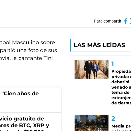
Para compartir:
Fútbol Masculino sobre
LAS MÁS LEÍDAS
artió una foto de sus
via, la cantante Tini
Propied
privada:
debatirá 
Senado s
tema de 
 "Cien años de
extranjer
de tierra
icio gratuito de
lares de BTC, XRP y
Media pr