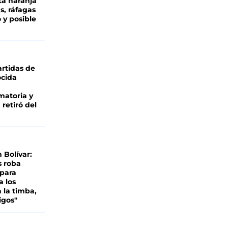
ta naranja
as, ráfagas
 y posible
rtidas de
cida
matoria y
retiró del
n Bolívar:
s roba
 para
a los
 la timba,
igos"