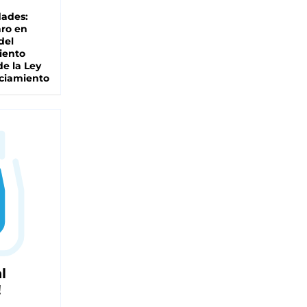
dades:
ro en
del
iento
de la Ley
ciamiento
l
!