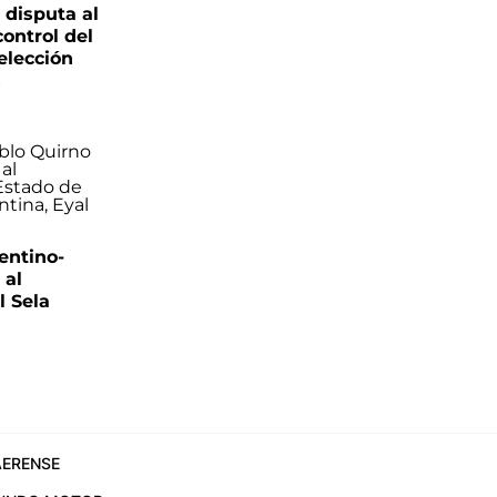
 disputa al
control del
elección
s
entino-
 al
 Sela
ERENSE