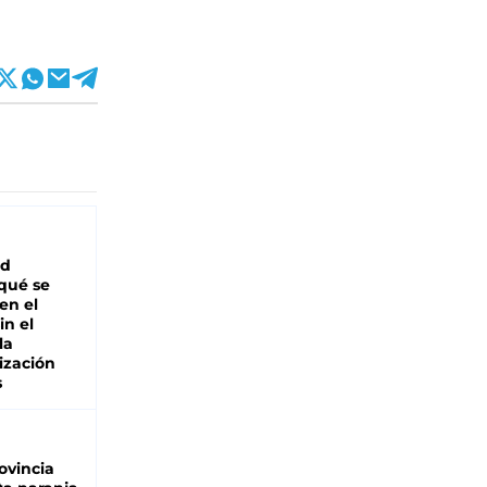
ad
 qué se
en el
in el
la
ización
s
ovincia