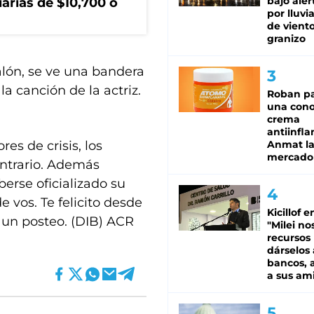
bajo aler
arias de $10,700 o
por lluvi
de viento
granizo
talón, se ve una bandera
 la canción de la actriz.
Roban pa
una cono
crema
antiinfla
es de crisis, los
Anmat la 
mercado
ontrario. Además
berse oficializado su
e vos. Te felicito desde
Kicillof e
n un posteo. (DIB) ACR
"Milei no
recursos
dárselos 
bancos, a
a sus am