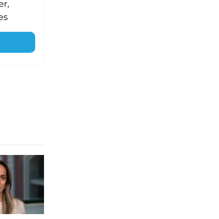
er,
es