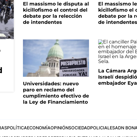
El massismo le disputa al
El massismo le
kicillofismo el control del
kicillofismo el 
debate por la relección
debate por la r
de intendentes
de intendente
o
d
La Cámara Arg
Israelí despidió
embajador Eyal
Universidades: nuevo
paro en reclamo del
cumplimiento efectivo de
la Ley de Financiamiento
IAS
POLÍTICA
ECONOMÍA
OPINIÓN
SOCIEDAD
POLICIALES
ADN BONA