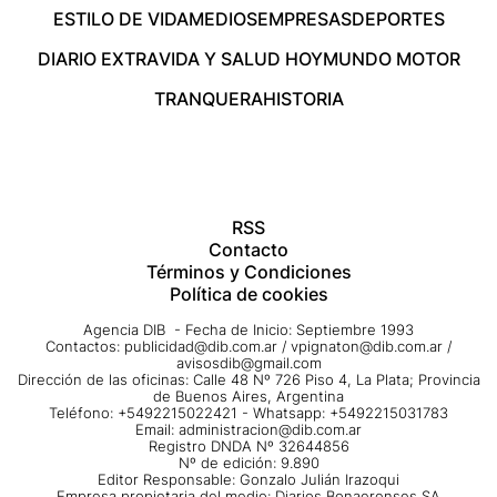
ESTILO DE VIDA
MEDIOS
EMPRESAS
DEPORTES
DIARIO EXTRA
VIDA Y SALUD HOY
MUNDO MOTOR
TRANQUERA
HISTORIA
RSS
Contacto
Términos y Condiciones
Política de cookies
Agencia DIB - Fecha de Inicio: Septiembre 1993
Contactos:
publicidad@dib.com.ar
/
vpignaton@dib.com.ar
/
avisosdib@gmail.com
Dirección de las oficinas: Calle 48 Nº 726 Piso 4, La Plata; Provincia
de Buenos Aires, Argentina
Teléfono: +5492215022421 - Whatsapp: +5492215031783
Email:
administracion@dib.com.ar
Registro DNDA Nº 32644856
Nº de edición: 9.890
Editor Responsable: Gonzalo Julián Irazoqui
Empresa propietaria del medio: Diarios Bonaerenses SA