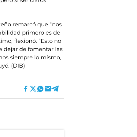
ero sí ser claros
orteño remarcó que “nos
abilidad primero es de
ltimo, flexionó. “Esto no
ue dejar de fomentar las
emos siempre lo mismo,
uyó. (DIB)