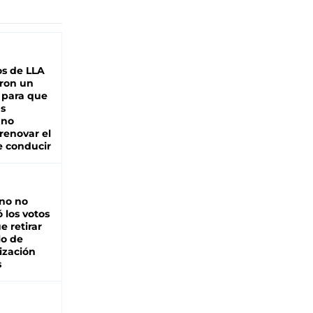
s de LLA
ron un
 para que
as
 no
renovar el
e conducir
rno no
 los votos
e retirar
lo de
ización
s