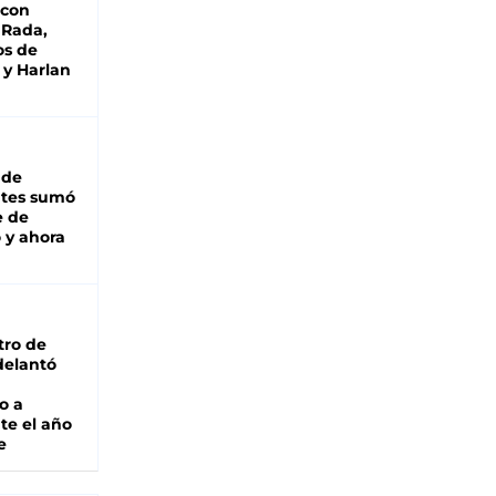
 con
 Rada,
os de
 y Harlan
 de
ntes sumó
e de
 y ahora
tro de
adelantó
o a
te el año
e