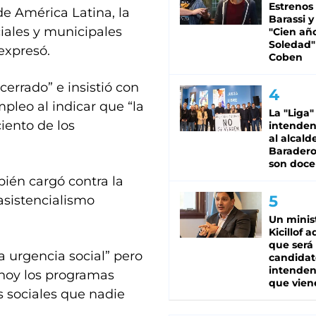
Estrenos
de América Latina, la
Barassi y
iales y municipales
"Cien añ
Soledad"
expresó.
Coben
cerrado” e insistió con
leo al indicar que “la
La "Liga"
iento de los
intende
al alcald
Baradero
son doce
ién cargó contra la
“asistencialismo
Un minis
Kicillof 
que será
a urgencia social” pero
candidat
intenden
 hoy los programas
que vien
s sociales que nadie