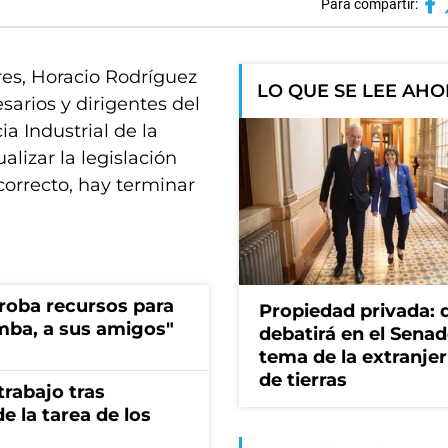
Para compartir:
res, Horacio Rodríguez
LO QUE SE LEE AH
sarios y dirigentes del
a Industrial de la
alizar la legislación
correcto, hay terminar
s roba recursos para
Propiedad privada: 
imba, a sus amigos"
debatirá en el Senad
tema de la extranjer
de tierras
rabajo tras
e la tarea de los