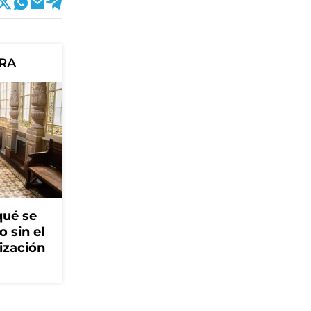
ORA
qué se
o sin el
ización