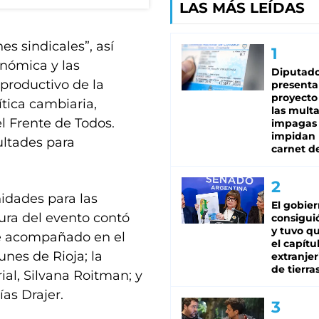
LAS MÁS LEÍDAS
es sindicales”, así
nómica y las
Diputado
 productivo de la
presenta
proyecto
ítica cambiaria,
las mult
l Frente de Todos.
impagas
impidan 
ultades para
carnet d
nidades para las
El gobie
tura del evento contó
consiguió
y tuvo qu
ue acompañado en el
el capítu
unes de Rioja; la
extranjer
de tierra
ial, Silvana Roitman; y
ías Drajer.