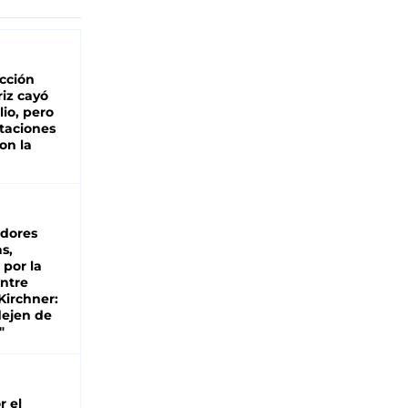
cción
iz cayó
lio, pero
rtaciones
on la
d
dores
s,
 por la
entre
 Kirchner:
dejen de
"
r el