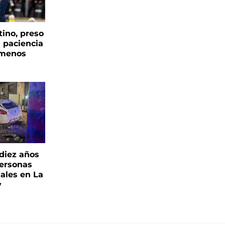
tino, preso
a paciencia
 menos
 diez años
personas
iales en La
y