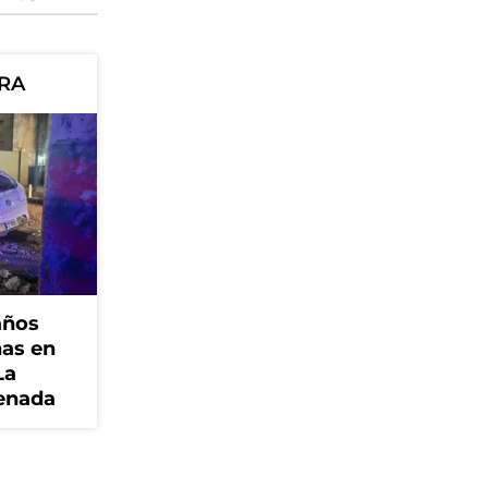
ORA
años
nas en
La
senada