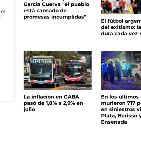
García Cuerva "el pueblo
está cansado de
promesas incumplidas"
El fútbol argen
del exitismo: l
dura cada vez
La inflación en CABA
En los últimos
pasó de 1,8% a 2,9% en
murieron 717 
julio
en siniestros v
Plata, Berisso 
Ensenada