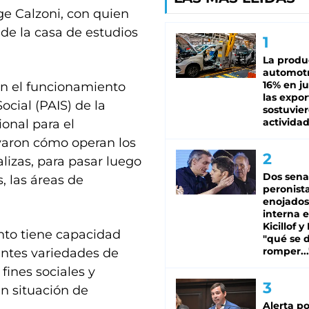
ge Calzoni, con quien
 de la casa de estudios
La produ
automotr
16% en ju
ron el funcionamiento
las expo
ocial (PAIS) de la
sostuvier
activida
onal para el
rvaron cómo operan los
lizas, para pasar luego
Dos sena
, las áreas de
peronista
enojados
interna 
Kicillof y
nto tiene capacidad
"qué se 
romper...
rentes variedades de
fines sociales y
en situación de
Alerta po