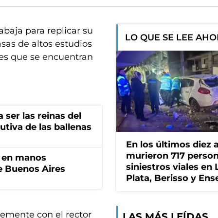
abaja para replicar su
LO QUE SE LEE AH
sas de altos estudios
ores que se encuentran
 ser las reinas del
lutiva de las ballenas
En los últimos diez 
murieron 717 perso
n en manos
siniestros viales en 
de Buenos Aires
Plata, Berisso y En
temente con el rector
LAS MÁS LEÍDAS