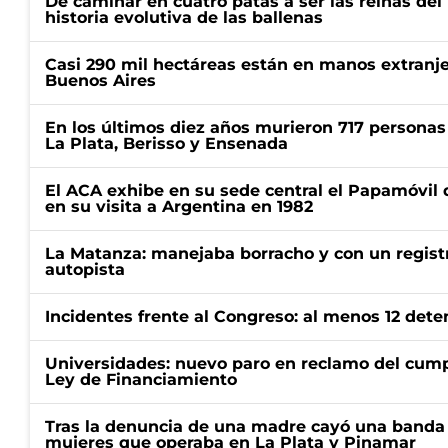
De caminar en cuatro patas a ser las reinas del 
historia evolutiva de las ballenas
Casi 290 mil hectáreas están en manos extranje
Buenos Aires
En los últimos diez años murieron 717 personas 
La Plata, Berisso y Ensenada
El ACA exhibe en su sede central el Papamóvil 
en su visita a Argentina en 1982
La Matanza: manejaba borracho y con un regist
autopista
Incidentes frente al Congreso: al menos 12 dete
Universidades: nuevo paro en reclamo del cump
Ley de Financiamiento
Tras la denuncia de una madre cayó una banda 
mujeres que operaba en La Plata y Pinamar