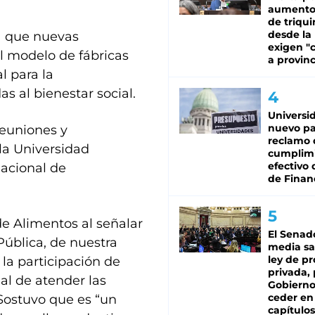
aumento
de triqui
desde la
a que nuevas
exigen "c
l modelo de fábricas
a provinc
l para la
s al bienestar social.
Universi
nuevo pa
reuniones y
reclamo 
la Universidad
cumplim
efectivo 
Nacional de
de Finan
de Alimentos al señalar
El Senad
Pública, de nuestra
media sa
ley de p
 la participación de
privada, 
al de atender las
Gobierno
ceder en
Sostuvo que es “un
capítulos