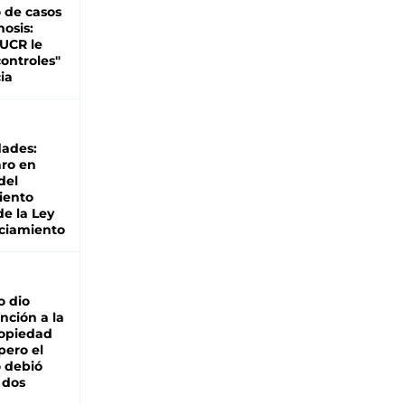
 de casos
nosis:
 UCR le
ontroles"
ia
dades:
ro en
del
iento
de la Ley
ciamiento
o dio
nción a la
ropiedad
pero el
 debió
 dos