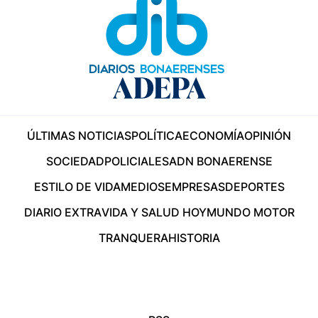
ÚLTIMAS NOTICIAS
POLÍTICA
ECONOMÍA
OPINIÓN
SOCIEDAD
POLICIALES
ADN BONAERENSE
ESTILO DE VIDA
MEDIOS
EMPRESAS
DEPORTES
DIARIO EXTRA
VIDA Y SALUD HOY
MUNDO MOTOR
TRANQUERA
HISTORIA