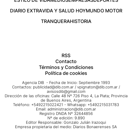
DIARIO EXTRA
VIDA Y SALUD HOY
MUNDO MOTOR
TRANQUERA
HISTORIA
RSS
Contacto
Términos y Condiciones
Política de cookies
Agencia DIB - Fecha de Inicio: Septiembre 1993
Contactos:
publicidad@dib.com.ar
/
vpignaton@dib.com.ar
/
avisosdib@gmail.com
Dirección de las oficinas: Calle 48 Nº 726 Piso 4, La Plata; Provincia
de Buenos Aires, Argentina
Teléfono: +5492215022421 - Whatsapp: +5492215031783
Email:
administracion@dib.com.ar
Registro DNDA Nº 32644856
Nº de edición: 9.890
Editor Responsable: Gonzalo Julián Irazoqui
Empresa propietaria del medio: Diarios Bonaerenses SA