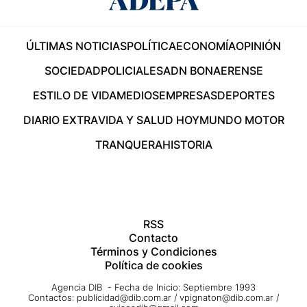
ÚLTIMAS NOTICIAS
POLÍTICA
ECONOMÍA
OPINIÓN
SOCIEDAD
POLICIALES
ADN BONAERENSE
ESTILO DE VIDA
MEDIOS
EMPRESAS
DEPORTES
DIARIO EXTRA
VIDA Y SALUD HOY
MUNDO MOTOR
TRANQUERA
HISTORIA
RSS
Contacto
Términos y Condiciones
Política de cookies
Agencia DIB - Fecha de Inicio: Septiembre 1993
Contactos:
publicidad@dib.com.ar
/
vpignaton@dib.com.ar
/