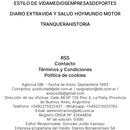
ESTILO DE VIDA
MEDIOS
EMPRESAS
DEPORTES
DIARIO EXTRA
VIDA Y SALUD HOY
MUNDO MOTOR
TRANQUERA
HISTORIA
RSS
Contacto
Términos y Condiciones
Política de cookies
Agencia DIB - Fecha de Inicio: Septiembre 1993
Contactos:
publicidad@dib.com.ar
/
vpignaton@dib.com.ar
/
avisosdib@gmail.com
Dirección de las oficinas: Calle 48 Nº 726 Piso 4, La Plata; Provincia
de Buenos Aires, Argentina
Teléfono: +5492215022421 - Whatsapp: +5492215031783
Email:
administracion@dib.com.ar
Registro DNDA Nº 32644856
Nº de edición: 9.890
Editor Responsable: Gonzalo Julián Irazoqui
Empresa propietaria del medio: Diarios Bonaerenses SA