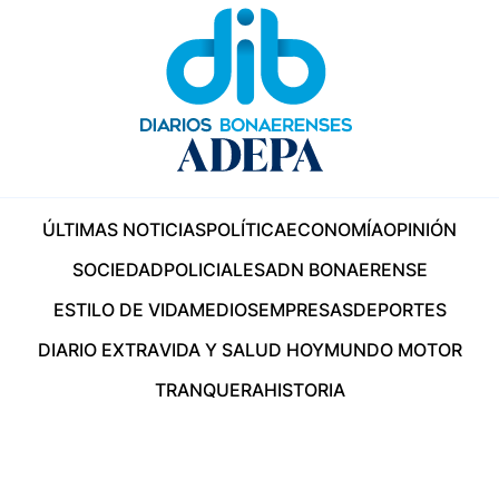
ÚLTIMAS NOTICIAS
POLÍTICA
ECONOMÍA
OPINIÓN
SOCIEDAD
POLICIALES
ADN BONAERENSE
ESTILO DE VIDA
MEDIOS
EMPRESAS
DEPORTES
DIARIO EXTRA
VIDA Y SALUD HOY
MUNDO MOTOR
TRANQUERA
HISTORIA