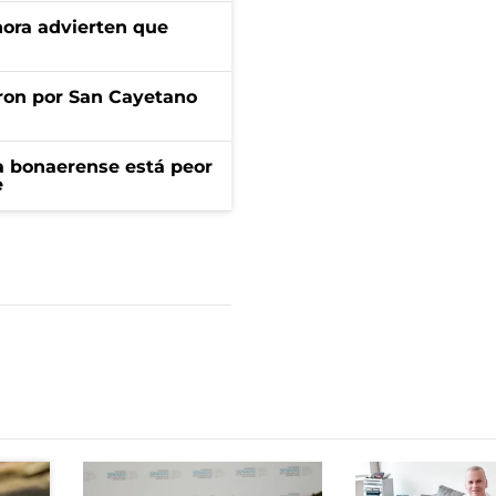
ahora advierten que
ron por San Cayetano
a bonaerense está peor
e