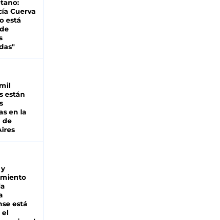
tano:
cía Cuerva
o está
 de
s
das"
mil
s están
s
as en la
a de
ires
 y
miento
la
a
se está
 el