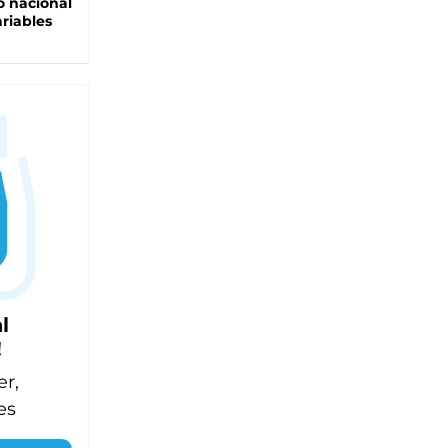
 nacional
riables
l
!
er,
es