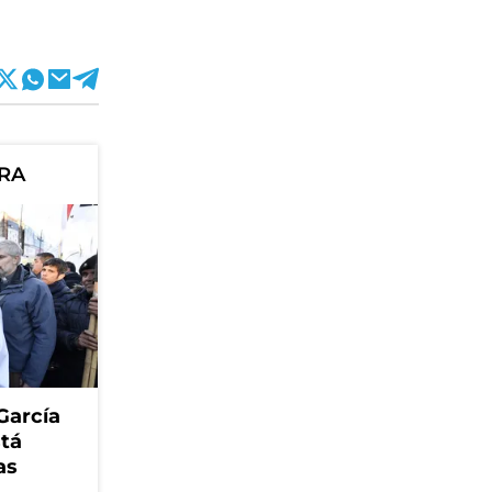
ORA
García
stá
as