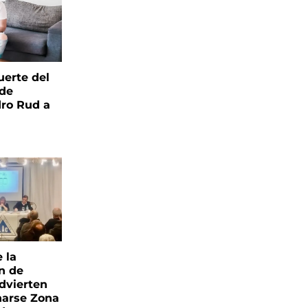
uerte del
 de
ro Rud a
e la
ón de
advierten
narse Zona