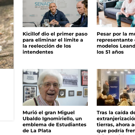
Kicillof dio el primer paso
Pesar por la m
para eliminar el límite a
representante
la reelección de los
modelos Leand
intendentes
los 51 años
Murió el gran Miguel
Tras la caída d
Ubaldo Ignomiriello, un
extranjerizaci
emblema de Estudiantes
tierras, ahora 
de La Plata
que podría fre