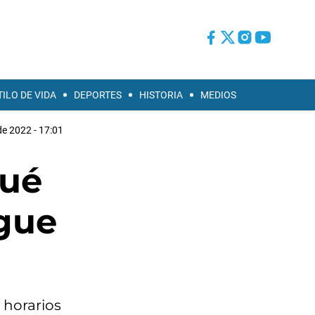
TILO DE VIDA
DEPORTES
HISTORIA
MEDIOS
e 2022 - 17:01
qué
egue
s horarios