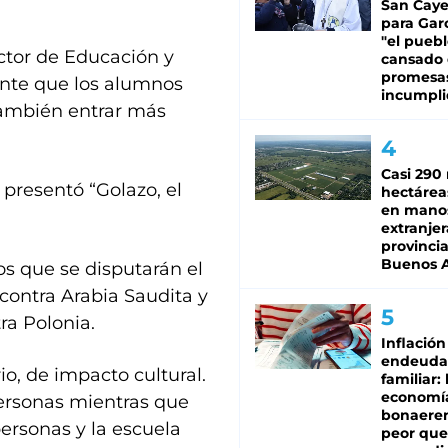
San Caye
para Gar
"el puebl
ector de Educación y
cansado
promesa
ente que los alumnos
incumpli
también entrar más
Casi 290 
 presentó “Golazo, el
hectárea
en mano
extranjer
provinci
Buenos A
os que se disputarán el
contra Arabia Saudita y
ra Polonia.
Inflación
endeuda
o, de impacto cultural.
familiar: 
economí
personas mientras que
bonaeren
personas y la escuela
peor que