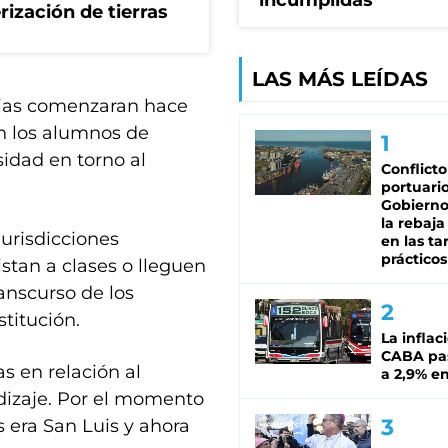
incumplidas"
erización de tierras
LAS MÁS LEÍDAS
cias comenzaran hace
n los alumnos de
sidad en torno al
Conflicto
portuario
Gobierno 
la rebaja
jurisdicciones
en las tar
prácticos
istan a clases o lleguen
anscurso de los
stitución.
La inflac
CABA pas
 en relación al
a 2,9% en
izaje. Por el momento
s era San Luis y ahora