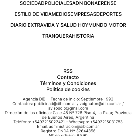
SOCIEDAD
POLICIALES
ADN BONAERENSE
ESTILO DE VIDA
MEDIOS
EMPRESAS
DEPORTES
DIARIO EXTRA
VIDA Y SALUD HOY
MUNDO MOTOR
TRANQUERA
HISTORIA
RSS
Contacto
Términos y Condiciones
Política de cookies
Agencia DIB - Fecha de Inicio: Septiembre 1993
Contactos:
publicidad@dib.com.ar
/
vpignaton@dib.com.ar
/
avisosdib@gmail.com
Dirección de las oficinas: Calle 48 Nº 726 Piso 4, La Plata; Provincia
de Buenos Aires, Argentina
Teléfono: +5492215022421 - Whatsapp: +5492215031783
Email:
administracion@dib.com.ar
Registro DNDA Nº 32644856
Nº de edición: 9.890