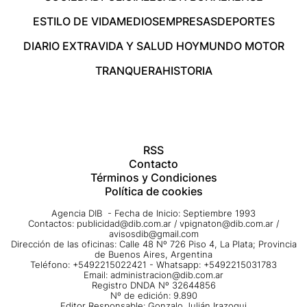
ESTILO DE VIDA
MEDIOS
EMPRESAS
DEPORTES
DIARIO EXTRA
VIDA Y SALUD HOY
MUNDO MOTOR
TRANQUERA
HISTORIA
RSS
Contacto
Términos y Condiciones
Política de cookies
Agencia DIB - Fecha de Inicio: Septiembre 1993
Contactos:
publicidad@dib.com.ar
/
vpignaton@dib.com.ar
/
avisosdib@gmail.com
Dirección de las oficinas: Calle 48 Nº 726 Piso 4, La Plata; Provincia
de Buenos Aires, Argentina
Teléfono: +5492215022421 - Whatsapp: +5492215031783
Email:
administracion@dib.com.ar
Registro DNDA Nº 32644856
Nº de edición: 9.890
Editor Responsable: Gonzalo Julián Irazoqui