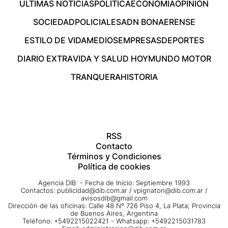
ÚLTIMAS NOTICIAS
POLÍTICA
ECONOMÍA
OPINIÓN
SOCIEDAD
POLICIALES
ADN BONAERENSE
ESTILO DE VIDA
MEDIOS
EMPRESAS
DEPORTES
DIARIO EXTRA
VIDA Y SALUD HOY
MUNDO MOTOR
TRANQUERA
HISTORIA
RSS
Contacto
Términos y Condiciones
Política de cookies
Agencia DIB - Fecha de Inicio: Septiembre 1993
Contactos:
publicidad@dib.com.ar
/
vpignaton@dib.com.ar
/
avisosdib@gmail.com
Dirección de las oficinas: Calle 48 Nº 726 Piso 4, La Plata; Provincia
de Buenos Aires, Argentina
Teléfono: +5492215022421 - Whatsapp: +5492215031783