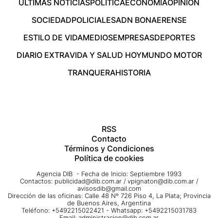
ÚLTIMAS NOTICIAS
POLÍTICA
ECONOMÍA
OPINIÓN
SOCIEDAD
POLICIALES
ADN BONAERENSE
ESTILO DE VIDA
MEDIOS
EMPRESAS
DEPORTES
DIARIO EXTRA
VIDA Y SALUD HOY
MUNDO MOTOR
TRANQUERA
HISTORIA
RSS
Contacto
Términos y Condiciones
Política de cookies
Agencia DIB - Fecha de Inicio: Septiembre 1993
Contactos:
publicidad@dib.com.ar
/
vpignaton@dib.com.ar
/
avisosdib@gmail.com
Dirección de las oficinas: Calle 48 Nº 726 Piso 4, La Plata; Provincia
de Buenos Aires, Argentina
Teléfono: +5492215022421 - Whatsapp: +5492215031783
Email:
administracion@dib.com.ar