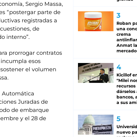
Economía, Sergio Massa,
es “postergar parte de
uctivas registradas a
Roban pa
 cuestiones, de
una cono
crema
o interno”.
antiinfla
Anmat la 
mercado
ra prorrogar contratos
e incumpla esos
 sostener el volumen
Kicillof e
ssa.
"Milei no
recursos
dárselos 
a Automática
bancos, a
aciones Juradas de
a sus am
eríodo de embarque
iembre y el 28 de
Universi
nuevo pa