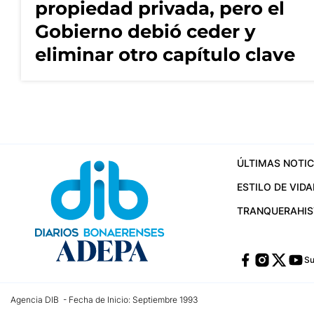
propiedad privada, pero el
Gobierno debió ceder y
eliminar otro capítulo clave
ÚLTIMAS NOTIC
ESTILO DE VIDA
TRANQUERA
HI
Su
Agencia DIB - Fecha de Inicio: Septiembre 1993
Contactos:
publicidad@dib.com.ar
/
vpignaton@dib.com.ar
/
avisosdib@gmail