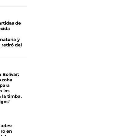
rtidas de
cida
matoria y
retiró del
n Bolívar:
s roba
 para
a los
 la timba,
igos"
dades:
ro en