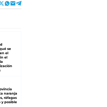
ad
 qué se
en el
in el
la
ización
s
ovincia
ta naranja
as, ráfagas
 y posible