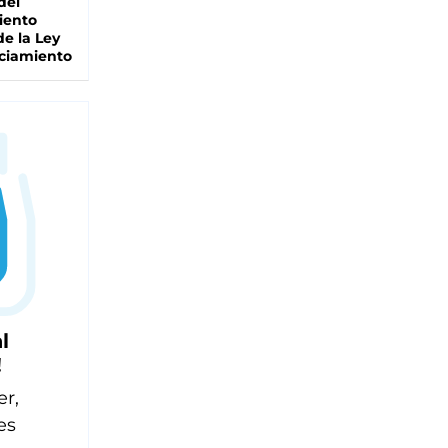
del
iento
de la Ley
ciamiento
l
!
er,
es