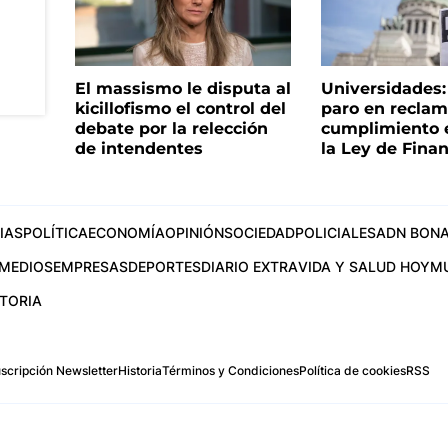
El massismo le disputa al
Universidades
kicillofismo el control del
paro en reclam
debate por la relección
cumplimiento e
de intendentes
la Ley de Fina
IAS
POLÍTICA
ECONOMÍA
OPINIÓN
SOCIEDAD
POLICIALES
ADN BONA
MEDIOS
EMPRESAS
DEPORTES
DIARIO EXTRA
VIDA Y SALUD HOY
M
STORIA
scripción Newsletter
Historia
Términos y Condiciones
Política de cookies
RSS
.com