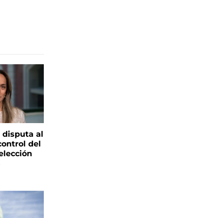
 disputa al
control del
elección
s