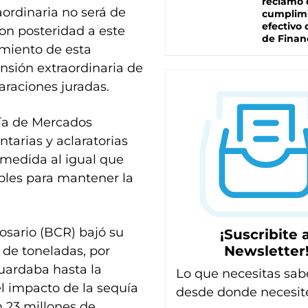
reclamo 
aordinaria no será de
cumplim
efectivo 
con posteridad a este
de Finan
miento de esta
ensión extraordinaria de
araciones juradas.
ría de Mercados
tarias y aclaratorias
 medida al igual que
bles para mantener la
sario (BCR) bajó su
¡Suscribite a
Newsletter
 de toneladas, por
uardaba hasta la
Lo que necesitas sab
l impacto de la sequía
desde donde necesit
n 23 millones de