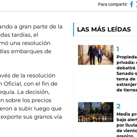
Para compartir:
ando a gran parte de la
LAS MÁS LEÍDAS
das tardías, el
irmó una resolución
 días embarques de
Propied
privada:
debatirá 
Senado s
ravés de la resolución
tema de 
Oficial, con el fin de
extranjer
de tierra
equía. La decisión,
n sobre los precios
ieron a subir luego que
Media pr
 exporte sus granos vía
bajo aler
por lluvi
de viento
granizo