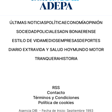
ÚLTIMAS NOTICIAS
POLÍTICA
ECONOMÍA
OPINIÓN
SOCIEDAD
POLICIALES
ADN BONAERENSE
ESTILO DE VIDA
MEDIOS
EMPRESAS
DEPORTES
DIARIO EXTRA
VIDA Y SALUD HOY
MUNDO MOTOR
TRANQUERA
HISTORIA
RSS
Contacto
Términos y Condiciones
Política de cookies
Agencia DIB - Fecha de Inicio: Septiembre 1993