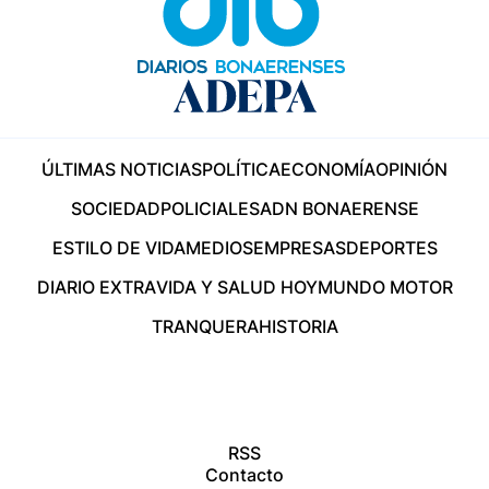
ÚLTIMAS NOTICIAS
POLÍTICA
ECONOMÍA
OPINIÓN
SOCIEDAD
POLICIALES
ADN BONAERENSE
ESTILO DE VIDA
MEDIOS
EMPRESAS
DEPORTES
DIARIO EXTRA
VIDA Y SALUD HOY
MUNDO MOTOR
TRANQUERA
HISTORIA
RSS
Contacto