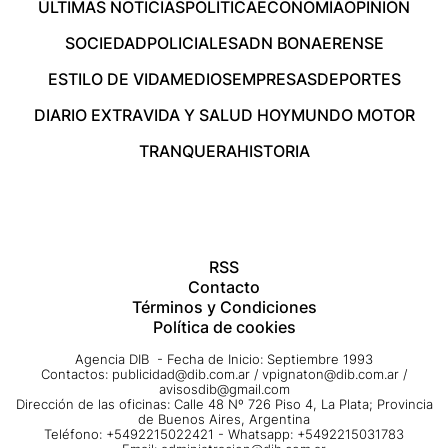
ÚLTIMAS NOTICIAS
POLÍTICA
ECONOMÍA
OPINIÓN
SOCIEDAD
POLICIALES
ADN BONAERENSE
ESTILO DE VIDA
MEDIOS
EMPRESAS
DEPORTES
DIARIO EXTRA
VIDA Y SALUD HOY
MUNDO MOTOR
TRANQUERA
HISTORIA
RSS
Contacto
Términos y Condiciones
Política de cookies
Agencia DIB - Fecha de Inicio: Septiembre 1993
Contactos:
publicidad@dib.com.ar
/
vpignaton@dib.com.ar
/
avisosdib@gmail.com
Dirección de las oficinas: Calle 48 Nº 726 Piso 4, La Plata; Provincia
de Buenos Aires, Argentina
Teléfono: +5492215022421 - Whatsapp: +5492215031783