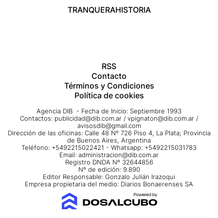
TRANQUERA
HISTORIA
RSS
Contacto
Términos y Condiciones
Política de cookies
Agencia DIB - Fecha de Inicio: Septiembre 1993
Contactos:
publicidad@dib.com.ar
/
vpignaton@dib.com.ar
/
avisosdib@gmail.com
Dirección de las oficinas: Calle 48 Nº 726 Piso 4, La Plata; Provincia
de Buenos Aires, Argentina
Teléfono: +5492215022421 - Whatsapp: +5492215031783
Email:
administracion@dib.com.ar
Registro DNDA Nº 32644856
Nº de edición: 9.890
Editor Responsable: Gonzalo Julián Irazoqui
Empresa propietaria del medio: Diarios Bonaerenses SA