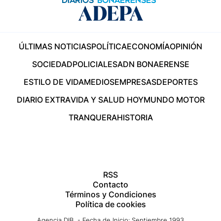
ÚLTIMAS NOTICIAS
POLÍTICA
ECONOMÍA
OPINIÓN
SOCIEDAD
POLICIALES
ADN BONAERENSE
ESTILO DE VIDA
MEDIOS
EMPRESAS
DEPORTES
DIARIO EXTRA
VIDA Y SALUD HOY
MUNDO MOTOR
TRANQUERA
HISTORIA
RSS
Contacto
Términos y Condiciones
Política de cookies
Agencia DIB - Fecha de Inicio: Septiembre 1993