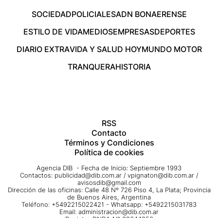
SOCIEDAD
POLICIALES
ADN BONAERENSE
ESTILO DE VIDA
MEDIOS
EMPRESAS
DEPORTES
DIARIO EXTRA
VIDA Y SALUD HOY
MUNDO MOTOR
TRANQUERA
HISTORIA
RSS
Contacto
Términos y Condiciones
Política de cookies
Agencia DIB - Fecha de Inicio: Septiembre 1993
Contactos:
publicidad@dib.com.ar
/
vpignaton@dib.com.ar
/
avisosdib@gmail.com
Dirección de las oficinas: Calle 48 Nº 726 Piso 4, La Plata; Provincia
de Buenos Aires, Argentina
Teléfono: +5492215022421 - Whatsapp: +5492215031783
Email:
administracion@dib.com.ar