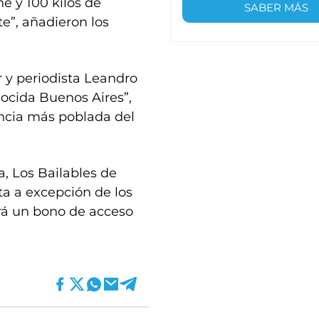
he y 100 kilos de
SABER MÁS
te”, añadieron los
r y periodista Leandro
ocida Buenos Aires”,
incia más poblada del
, Los Bailables de
ta a excepción de los
ará un bono de acceso