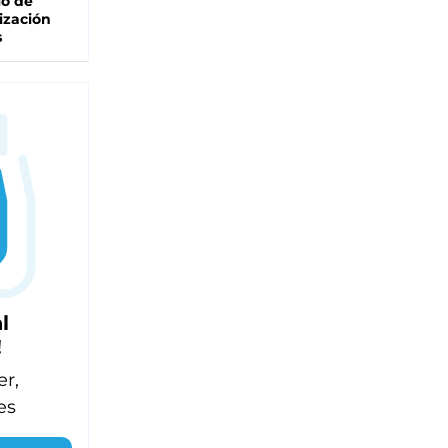
lo de
ización
s
l
!
er,
es