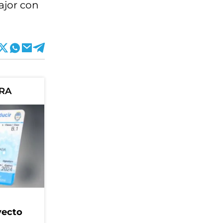
fajor con
ORA
yecto