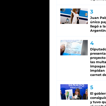
Juan Pabl
único pa
llegó a la
Argentin
Diputado
presenta
proyecto
las mult
impagas
impidan 
carnet d
El gobie
consiguió
y tuvo qu