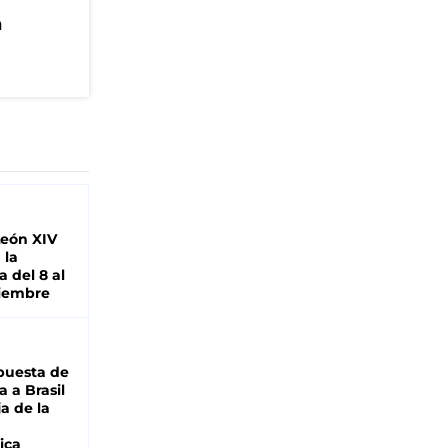
n
León XIV
 la
 del 8 al
viembre
puesta de
 a Brasil
ja de la
ica