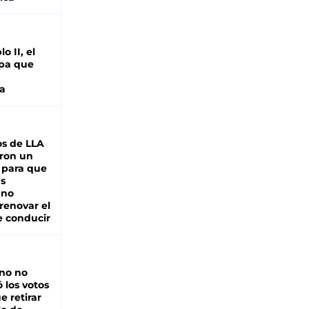
o II, el
pa que
a
s de LLA
ron un
 para que
as
 no
renovar el
e conducir
rno no
 los votos
e retirar