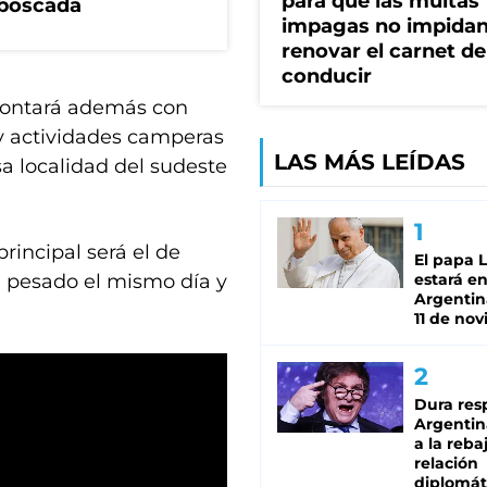
para que las multas
mboscada
impagas no impida
renovar el carnet de
conducir
 contará además con
 y actividades camperas
LAS MÁS LEÍDAS
esa localidad del sudeste
rincipal será el de
El papa 
á pesado el mismo día y
estará en
Argentina
11 de no
Dura res
Argentina
a la reba
relación
diplomát