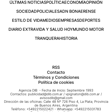
ÚLTIMAS NOTICIAS
POLÍTICA
ECONOMÍA
OPINIÓN
SOCIEDAD
POLICIALES
ADN BONAERENSE
ESTILO DE VIDA
MEDIOS
EMPRESAS
DEPORTES
DIARIO EXTRA
VIDA Y SALUD HOY
MUNDO MOTOR
TRANQUERA
HISTORIA
RSS
Contacto
Términos y Condiciones
Política de cookies
Agencia DIB - Fecha de Inicio: Septiembre 1993
Contactos:
publicidad@dib.com.ar
/
vpignaton@dib.com.ar
/
avisosdib@gmail.com
Dirección de las oficinas: Calle 48 Nº 726 Piso 4, La Plata; Provincia
de Buenos Aires, Argentina
Teléfono: +5492215022421 - Whatsapp: +5492215031783