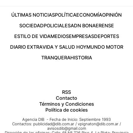
ÚLTIMAS NOTICIAS
POLÍTICA
ECONOMÍA
OPINIÓN
SOCIEDAD
POLICIALES
ADN BONAERENSE
ESTILO DE VIDA
MEDIOS
EMPRESAS
DEPORTES
DIARIO EXTRA
VIDA Y SALUD HOY
MUNDO MOTOR
TRANQUERA
HISTORIA
RSS
Contacto
Términos y Condiciones
Política de cookies
Agencia DIB - Fecha de Inicio: Septiembre 1993
Contactos:
publicidad@dib.com.ar
/
vpignaton@dib.com.ar
/
avisosdib@gmail.com
Dirección de las oficinas: Calle 48 Nº 726 Piso 4, La Plata; Provincia