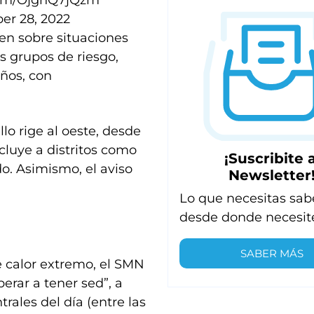
.com/OjghQ7jQzm
r 28, 2022
ten sobre situaciones
s grupos de riesgo,
ños, con
llo rige al oeste, desde
ncluye a distritos como
¡Suscribite a
do. Asimismo, el aviso
Newsletter
Lo que necesitas sab
desde donde necesit
SABER MÁS
 calor extremo, el SMN
erar a tener sed”, a
rales del día (entre las