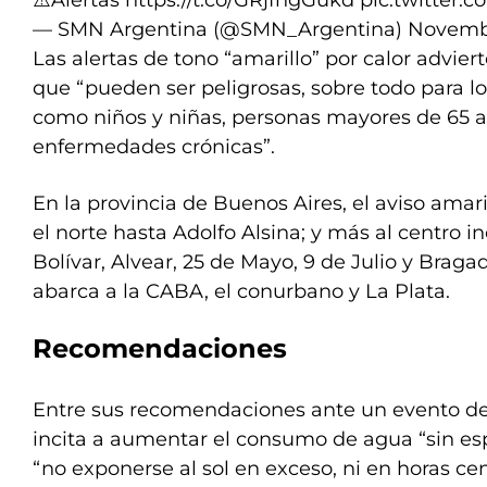
⚠️Alertas
https://t.co/GRjfngGukd
pic.twitter
— SMN Argentina (@SMN_Argentina)
Novembe
Las alertas de tono “amarillo” por calor advier
que “pueden ser peligrosas, sobre todo para lo
como niños y niñas, personas mayores de 65 a
enfermedades crónicas”.
En la provincia de Buenos Aires, el aviso amari
el norte hasta Adolfo Alsina; y más al centro i
Bolívar, Alvear, 25 de Mayo, 9 de Julio y Braga
abarca a la CABA, el conurbano y La Plata.
Recomendaciones
Entre sus recomendaciones ante un evento de
incita a aumentar el consumo de agua “sin esp
“no exponerse al sol en exceso, ni en horas cent