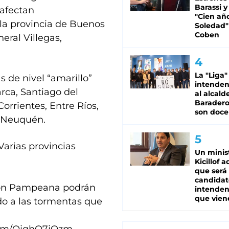
Barassi y
 afectan
"Cien añ
 la provincia de Buenos
Soledad"
Coben
eral Villegas,
La "Liga"
 de nivel “amarillo”
intende
rca, Santiago del
al alcald
Baradero
Corrientes, Entre Ríos,
son doce
y Neuquén.
arias provincias
Un minis
Kicillof 
que será
candidat
gión Pampeana podrán
intenden
que vien
do a las tormentas que