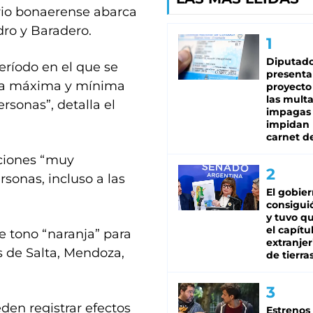
orio bonaerense abarca
dro y Baradero.
Diputado
ríodo en el que se
presenta
ura máxima y mínima
proyecto
las mult
rsonas”, detalla el
impagas
impidan 
carnet d
aciones “muy
rsonas, incluso a las
El gobie
consiguió
y tuvo qu
el capítu
e tono “naranja” para
extranjer
s de Salta, Mendoza,
de tierra
eden registrar efectos
Estrenos