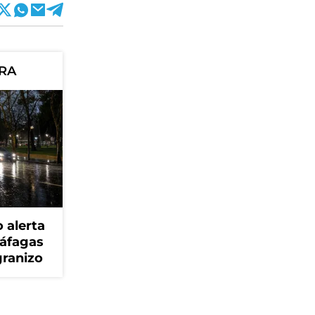
ORA
 alerta
ráfagas
granizo