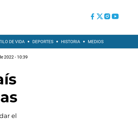
TILO DE VIDA
DEPORTES
HISTORIA
MEDIOS
e 2022 - 10:39
aís
ias
dar el