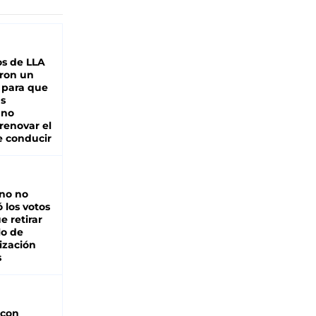
s de LLA
ron un
 para que
as
 no
renovar el
e conducir
rno no
 los votos
e retirar
lo de
ización
s
 con