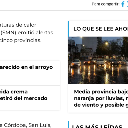
Para compartir:
turas de calor
LO QUE SE LEE AH
 (SMN) emitió alertas
cinco provincias.
recido en el arroyo
cida crema
Media provincia bajo
retiró del mercado
naranja por lluvias, 
de viento y posible 
de Córdoba, San Luis,
LAS MÁS LEÍDAS