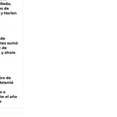
 Rada,
os de
 y Harlan
 de
ntes sumó
e de
 y ahora
tro de
adelantó
o a
te el año
e