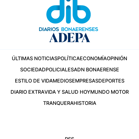
ÚLTIMAS NOTICIAS
POLÍTICA
ECONOMÍA
OPINIÓN
SOCIEDAD
POLICIALES
ADN BONAERENSE
ESTILO DE VIDA
MEDIOS
EMPRESAS
DEPORTES
DIARIO EXTRA
VIDA Y SALUD HOY
MUNDO MOTOR
TRANQUERA
HISTORIA