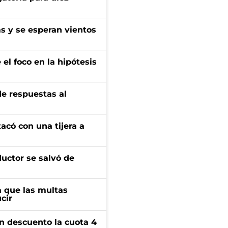
as y se esperan vientos
el foco en la hipótesis
de respuestas al
tacó con una tijera a
ductor se salvó de
 que las multas
cir
n descuento la cuota 4