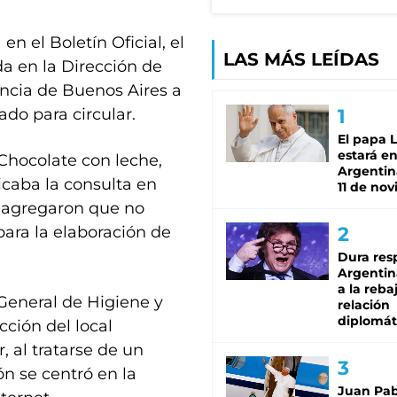
en el Boletín Oficial, el
LAS MÁS LEÍDAS
a en la Dirección de
incia de Buenos Aires a
ado para circular.
El papa 
estará en
“Chocolate con leche,
Argentina
icaba la consulta en
11 de no
, agregaron que no
ara la elaboración de
Dura res
Argentina
a la reba
 General de Higiene y
relación
diplomát
ción del local
, al tratarse de un
ón se centró en la
Juan Pabl