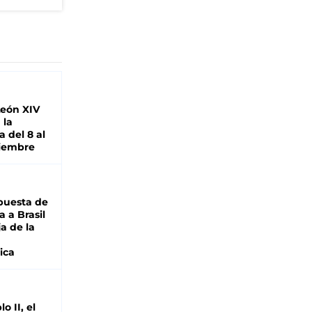
León XIV
 la
 del 8 al
viembre
puesta de
 a Brasil
ja de la
ica
o II, el