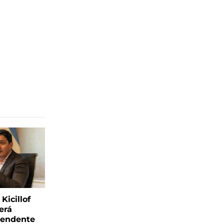
Kicillof
erá
tendente