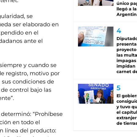
ternet.
único pa
llegó a la
Argentin
gularidad, se
eda ser elaborado en
xpendido en el
Diputado
iudadanos ante el
presenta
proyecto
las mult
impagas
a siempre y cuando se
impidan 
carnet d
e registro, motivo por
, sus condiciones de
de control bajo las
El gobie
ente”.
consiguió
y tuvo qu
el capítu
o determinó: “Prohíbese
extranjer
ción en todo el
de tierra
n línea del producto: