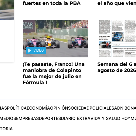
fuertes en toda la PBA
el año que vie
VIDEO
¡Te pasaste, Franco! Una
Semana del 6 a
maniobra de Colapinto
agosto de 202
fue la mejor de julio en
Fórmula 1
IAS
POLÍTICA
ECONOMÍA
OPINIÓN
SOCIEDAD
POLICIALES
ADN BONA
MEDIOS
EMPRESAS
DEPORTES
DIARIO EXTRA
VIDA Y SALUD HOY
M
STORIA