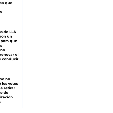
pa que
a
s de LLA
ron un
 para que
as
 no
renovar el
e conducir
rno no
 los votos
e retirar
lo de
ización
s