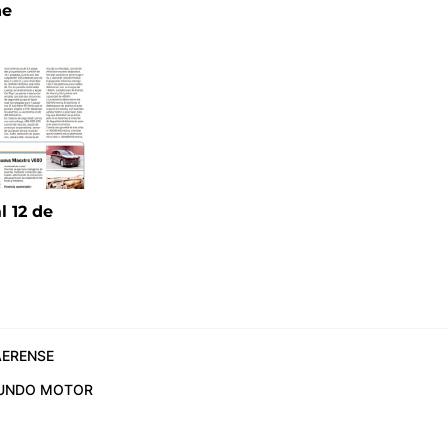
ne
l 12 de
6
ERENSE
UNDO MOTOR