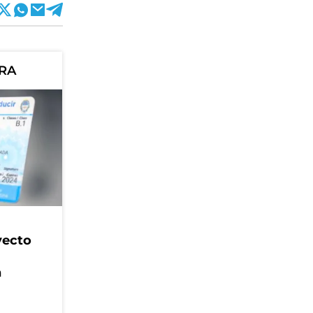
ORA
yecto
n