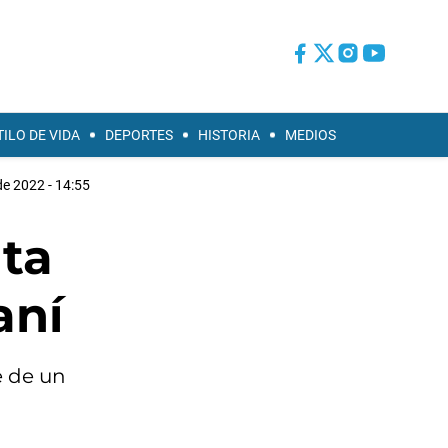
TILO DE VIDA
DEPORTES
HISTORIA
MEDIOS
e 2022 - 14:55
nta
aní
e de un