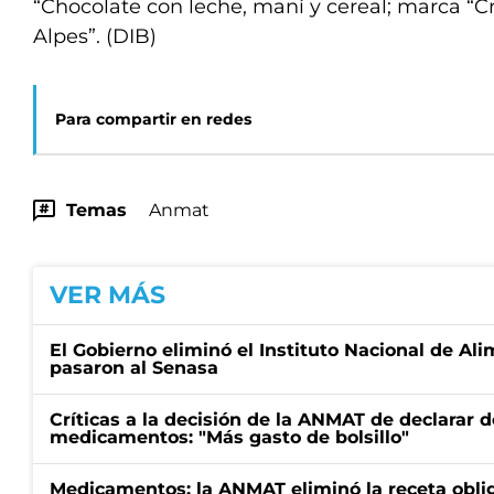
“Chocolate con leche, maní y cereal; marca “C
Alpes”. (DIB)
Para compartir en redes
Temas
Anmat
VER MÁS
El Gobierno eliminó el Instituto Nacional de Al
pasaron al Senasa
Críticas a la decisión de la ANMAT de declarar d
medicamentos: "Más gasto de bolsillo"
Medicamentos: la ANMAT eliminó la receta oblig