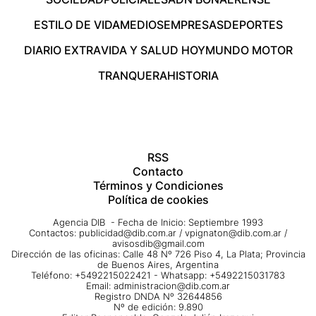
ESTILO DE VIDA
MEDIOS
EMPRESAS
DEPORTES
DIARIO EXTRA
VIDA Y SALUD HOY
MUNDO MOTOR
TRANQUERA
HISTORIA
RSS
Contacto
Términos y Condiciones
Política de cookies
Agencia DIB - Fecha de Inicio: Septiembre 1993
Contactos:
publicidad@dib.com.ar
/
vpignaton@dib.com.ar
/
avisosdib@gmail.com
Dirección de las oficinas: Calle 48 Nº 726 Piso 4, La Plata; Provincia
de Buenos Aires, Argentina
Teléfono: +5492215022421 - Whatsapp: +5492215031783
Email:
administracion@dib.com.ar
Registro DNDA Nº 32644856
Nº de edición: 9.890